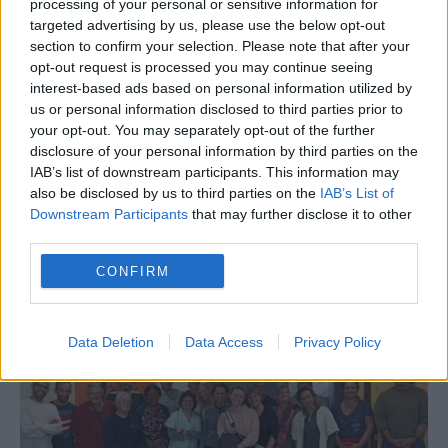
processing of your personal or sensitive information for
targeted advertising by us, please use the below opt-out
section to confirm your selection. Please note that after your
opt-out request is processed you may continue seeing
interest-based ads based on personal information utilized by
us or personal information disclosed to third parties prior to
your opt-out. You may separately opt-out of the further
disclosure of your personal information by third parties on the
IAB’s list of downstream participants. This information may
22/06/2026
also be disclosed by us to third parties on the
IAB’s List of
DENIS MARTIN, FORMATEUR EN CUISINE
Downstream Participants
that may further disclose it to other
À Paris et Amiens, les Ateliers qualification
third parties.
insertion (AQI) embauchent et forment au titre
professionnel...
CONFIRM
LA VIE À L'ÎLOT
Data Deletion
Data Access
Privacy Policy