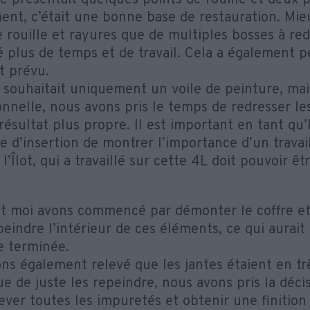
re présentait quelques points de rouille et deux p
ent, c’était une bonne base de restauration. Mi
 rouille et rayures que de multiples bosses à red
é plus de temps et de travail. Cela a également p
t prévu.
 souhaitait uniquement un voile de peinture, mai
onnelle, nous avons pris le temps de redresser le
résultat plus propre. Il est important en tant qu
e d’insertion de montrer l’importance d’un travail
l’Îlot, qui a travaillé sur cette 4L doit pouvoir êt
t moi avons commencé par démonter le coffre et
eindre l’intérieur de ces éléments, ce qui aurait 
re terminée.
ns également relevé que les jantes étaient en tr
e de juste les repeindre, nous avons pris la décis
ever toutes les impuretés et obtenir une finitio