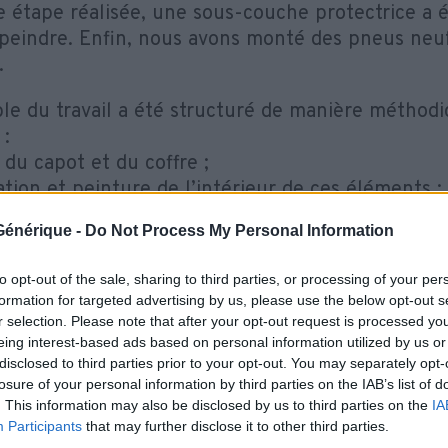
te étape réalisée, une sous-couche protectrice a 
epeindre. Enfin, nous avons monté des pneus neuf
.
le du travail a été structuré de manière méthod
 :
 du capot et du coffre ;
ation et peinture de l’intérieur de ces éléments ;
sage des bosses et traitement des points de rouill
e Générique -
Do Not Process My Personal Information
 et dégraissage de la carrosserie ;
ge des parties à protéger ;
to opt-out of the sale, sharing to third parties, or processing of your per
tion de la peinture sur les flancs et le reste du v
formation for targeted advertising by us, please use the below opt-out s
e et remontage des éléments démontés.
r selection. Please note that after your opt-out request is processed y
eing interest-based ads based on personal information utilized by us or
lèle, nous avons pris soin de protéger les zones s
disclosed to third parties prior to your opt-out. You may separately opt-
losure of your personal information by third parties on the IAB’s list of
, notamment les joints de portes et les parties c
. This information may also be disclosed by us to third parties on the
IA
r une finition propre et sans bavures.
Participants
that may further disclose it to other third parties.