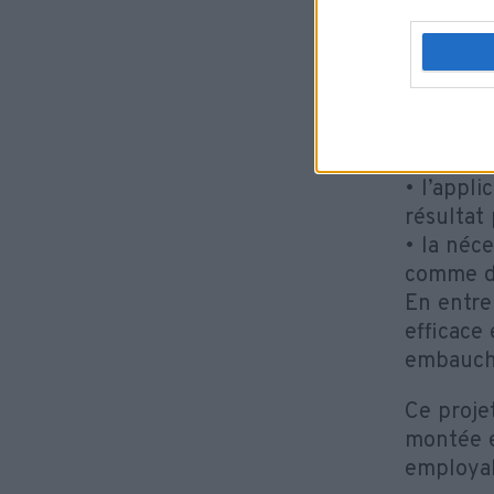
Au-delà 
des noti
• l’impo
• le res
leur san
lors du 
• l’appli
résultat 
• la néc
comme de
En entre
efficace
embauch
Ce proje
montée e
employab