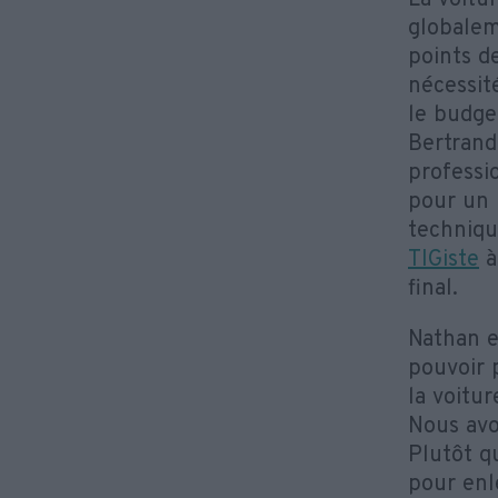
La voitu
globalem
points de
nécessit
le budge
Bertrand
professi
pour un 
techniqu
TIGiste
à 
final.
Nathan e
pouvoir p
la voitu
Nous avo
Plutôt qu
pour enl