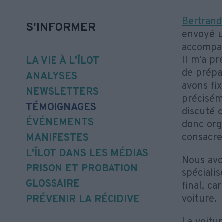
Bertrand
S'INFORMER
envoyé u
accompag
Il m’a pr
LA VIE À L'ÎLOT
de prépa
ANALYSES
avons fi
NEWSLETTERS
précisém
TÉMOIGNAGES
discuté d
ÉVÉNEMENTS
donc orga
consacre
MANIFESTES
L'ÎLOT DANS LES MÉDIAS
Nous avo
PRISON ET PROBATION
spécialis
GLOSSAIRE
final, ca
voiture.
PRÉVENIR LA RÉCIDIVE