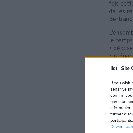
fois cet
de les r
Bertrand
L’ensemb
le temps
• dépose
• prépar
• redres
Ilot - Sit
• ponçage
• masqua
If you wish 
• applica
sensitive in
• séchag
confirm you
continue se
En paral
information 
further disc
véhicule
participants
d’obteni
Downstream 