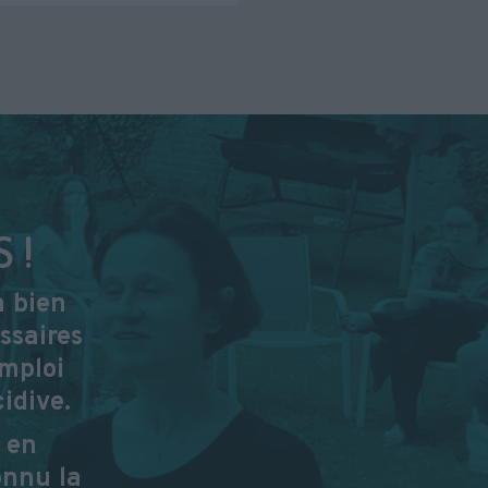
 !
à bien
ssaires
emploi
idive.
 en
onnu la