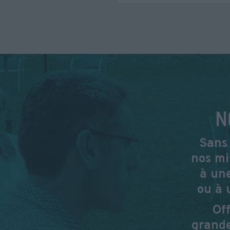
N
Sans 
nos mi
à une
ou à 
Of
grande