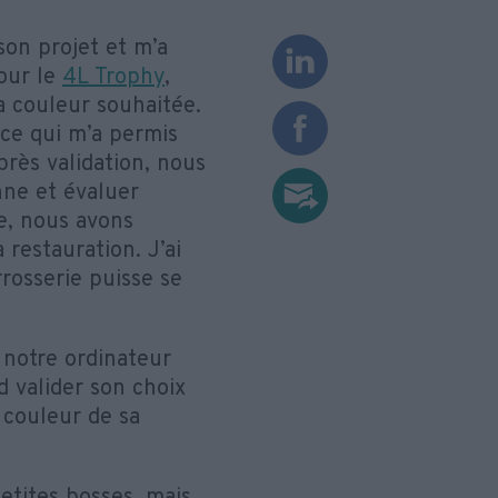
son projet et m’a
pour le
4L Trophy
,
a couleur souhaitée.
, ce qui m’a permis
près validation, nous
nne et évaluer
re, nous avons
 restauration. J’ai
rrosserie puisse se
 notre ordinateur
nd valider son choix
a couleur de sa