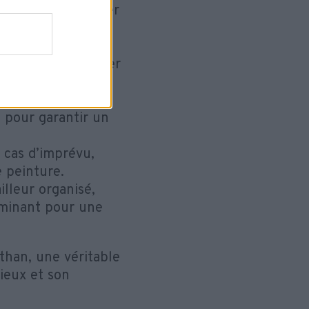
tion pour inculquer
seigné :
lle) pour préserver
ion des poussières
l pour garantir un
 cas d’imprévu,
 peinture.
lleur organisé,
erminant pour une
than, une véritable
ieux et son