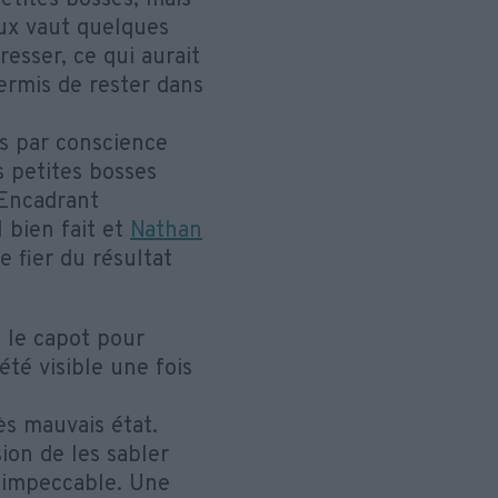
etites bosses, mais
eux vaut quelques
resser, ce qui aurait
ermis de rester dans
s par conscience
s petites bosses
’Encadrant
 bien fait et
Nathan
re fier du résultat
 le capot pour
été visible une fois
ès mauvais état.
ion de les sabler
n impeccable. Une