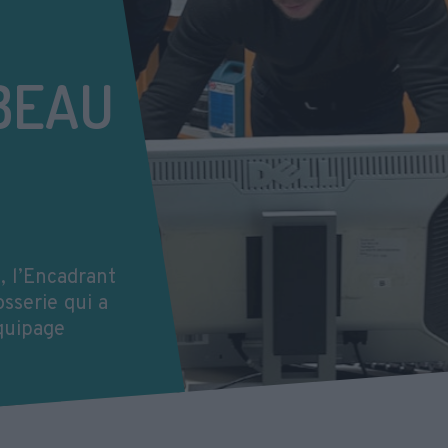
 BEAU
, l’Encadrant
osserie qui a
équipage