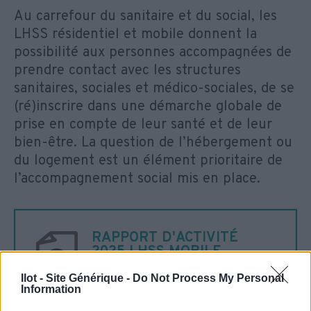
Au carrefour du sanitaire et du social, les
LHSS résidentiel et mobile donnent la
possibilité aux personnes accompagnées de
prendre contact avec les structures
sanitaires, sociales et médico-sociales, de se
(ré)inscrire dans une démarche globale de
prise en compte de leur santé et de leur
bien-être. La question de l’hébergement ou
du logement est un élément prioritaire de
l’accompagnement social mis en place.
RAPPORT D'ACTIVITÉ
2025 LHSS MOBILE
Ilot - Site Générique -
Do Not Process My Personal
Information