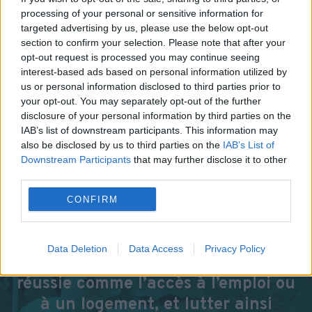
« MA CONFIANCE EN MOI A
processing of your personal or sensitive information for
AUGMENTÉ D’UN POINT DE VUE
targeted advertising by us, please use the below opt-out
SOCIAL, COMME PROFESSIONNEL. »
section to confirm your selection. Please note that after your
opt-out request is processed you may continue seeing
interest-based ads based on personal information utilized by
us or personal information disclosed to third parties prior to
your opt-out. You may separately opt-out of the further
disclosure of your personal information by third parties on the
NOUS AVONS BESOIN DE
IAB’s list of downstream participants. This information may
also be disclosed by us to third parties on the
IAB’s List of
VOUS !
Downstream Participants
that may further disclose it to other
third parties.
Sans votre soutien, nous ne
CONFIRM
pouvons mener à bien nos missions
et agir sur tous les facteurs
Data Deletion
Data Access
Privacy Policy
nécessaires à une réinsertion
réussie comme l’accès à l’emploi ou
à un logement, et lutter ainsi