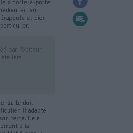
 le « porte-à-porte
omédien, auteur
hérapeute et bien
articulier.
éé par l’éditeur
 ateliers
 ensuite doit
iculier. Il adapte
son texte. Cela
llement à la