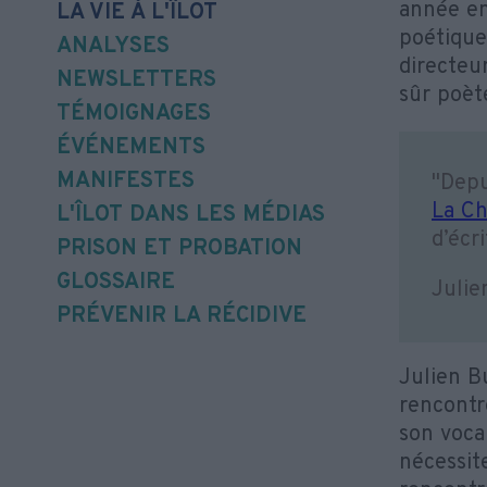
année en
LA VIE À L'ÎLOT
poétique 
ANALYSES
directeu
NEWSLETTERS
sûr poèt
TÉMOIGNAGES
ÉVÉNEMENTS
MANIFESTES
"Depu
La C
L'ÎLOT DANS LES MÉDIAS
d’écr
PRISON ET PROBATION
GLOSSAIRE
Julie
PRÉVENIR LA RÉCIDIVE
Julien Bu
rencontre
son voca
nécessite