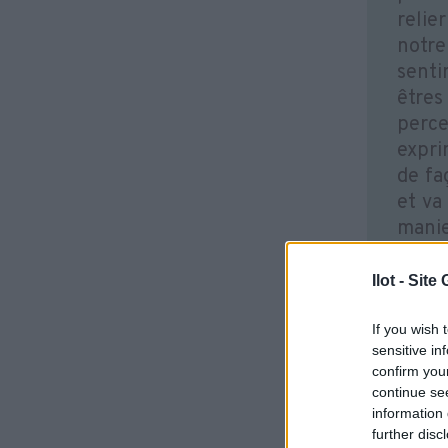
relie
notre
senti
êtres
perce
expri
de fa
et va
manie
mots,
sens.
Ilot - Sit
besoi
aux i
If you wish 
sensitive in
Au co
confirm you
relat
continue se
renco
information 
résid
further disc