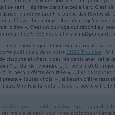
 de l’autre, de savoir s’adresser à un public parf
qui se sent illégitime dans l’accès à l’art. C’est ai
sidence, en rencontrant le public des Restos du 
récarité avec beaucoup d’illettrisme qu’est né s
soin d’être ». C’est un ouvrage qui répond au bes
 un recueil de 9 poèmes en livrets indépendants li
ec ces 9 poèmes que Julien Bucci a réalisé sa pe
porte poétique » dans notre
CHRS Thuillier
. L’ar
 de chacune et chacun des résidents avec cette q
oin ? ». Qui de répondre « j’ai besoin d’être réjoui
 « j’ai besoin d’être écouté.e », …Les personnes h
t presque toutes choisi « j’ai besoin d’être rassuré
maux. Une fois la lecture faite le poète offre le 
ittérature peut sembler dérisoire par rapport à d
ires mais elle peut nourrir en profondeur l’imagi