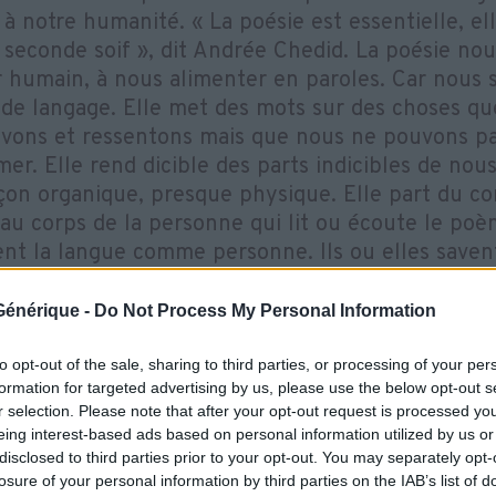
r à notre humanité. « La poésie est essentielle, ell
 seconde soif », dit Andrée Chedid. La poésie nou
r humain, à nous alimenter en paroles. Car nous
 de langage. Elle met des mots sur des choses q
vons et ressentons mais que nous ne pouvons pa
mer. Elle rend dicible des parts indicibles de nous
çon organique, presque physique. Elle part du co
 au corps de la personne qui lit ou écoute le po
nt la langue comme personne. Ils ou elles savent
 les verbes, pour composer un épais feuilletage 
 Dans ce recueil qui réunit 9 courts poèmes qui 
e Générique -
Do Not Process My Personal Information
ns existentiels, je peux proposer un mode d'inter
ntérêts de chaque personne.
to opt-out of the sale, sharing to third parties, or processing of your per
formation for targeted advertising by us, please use the below opt-out s
urs de mon intervention, Corentin m’a aidé à me
r selection. Please note that after your opt-out request is processed y
ion avec les résidents, à créer du lien et les rassu
eing interest-based ads based on personal information utilized by us or
ntres ont eu lieu dans les couloirs ou en bord de
disclosed to third parties prior to your opt-out. You may separately opt-
ents qui ont écouté un poème ont incité d'autres 
losure of your personal information by third parties on the IAB’s list of