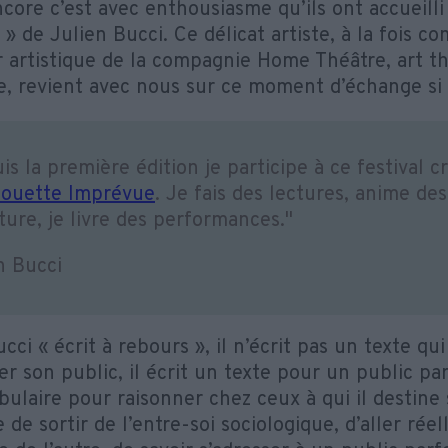
core c’est avec enthousiasme qu’ils ont accueilli
» de Julien Bucci. Ce délicat artiste, à la fois c
r artistique de la compagnie Home Théâtre, art t
e, revient avec nous sur ce moment d’échange si p
is la première édition je participe à ce festival cr
houette Imprévue
. Je fais des lectures, anime des
iture, je livre des performances."
n Bucci
cci « écrit à rebours », il n’écrit pas un texte qui
r son public, il écrit un texte pour un public part
bulaire pour raisonner chez ceux à qui il destine 
 de sortir de l’entre-soi sociologique, d’aller rée