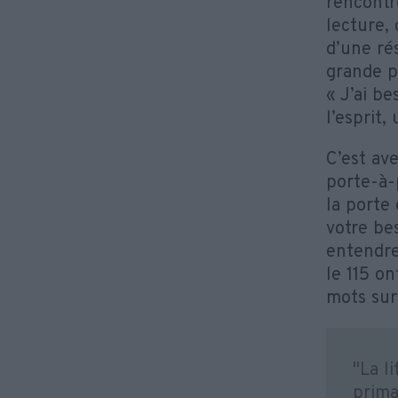
rencontre
lecture, 
d’une ré
grande p
« J’ai be
l’esprit,
C’est av
porte-à-
la porte
votre bes
entendre
le 115 on
mots sur 
"La l
prima