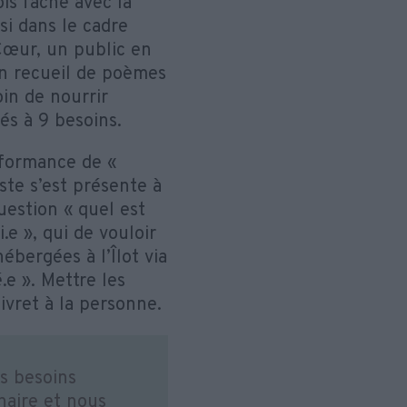
ois fâché avec la
nsi dans le cadre
Cœur, un public en
on recueil de poèmes
oin de nourrir
és à 9 besoins.
rformance de «
tiste s’est présente à
uestion « quel est
.e », qui de vouloir
ébergées à l’Îlot via
.e ». Mettre les
livret à la personne.
es besoins
naire et nous