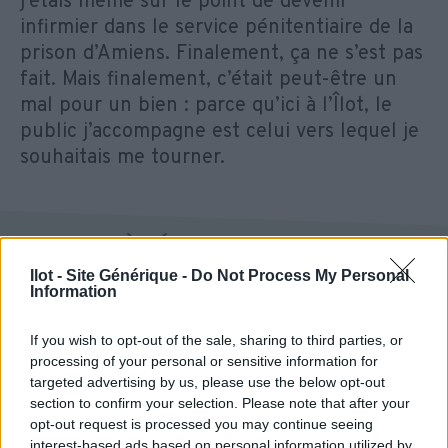
j’étais même sur le point de devenir
infirmier dans le service pénitentiaire de la
prison d’Amiens. Finalement, ça ne s’est pas
fait. Mais finalement, c’était peut-être un
mal pour un bien : parce qu’ici à l’Îlot, le
public j’accompagne est celui vers lequel je
souhaitais me tourner.
À DÉCOUVRIR AUSSI
Ilot - Site Générique -
Do Not Process My Personal
Information
If you wish to opt-out of the sale, sharing to third parties, or
processing of your personal or sensitive information for
targeted advertising by us, please use the below opt-out
section to confirm your selection. Please note that after your
opt-out request is processed you may continue seeing
interest-based ads based on personal information utilized by