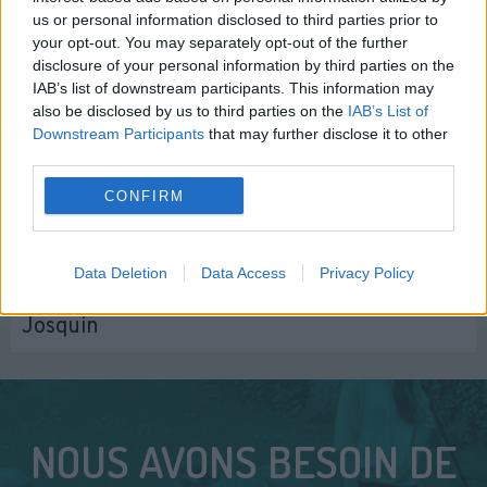
Rencontres avec l'équipe des LHSS mobiles :
us or personal information disclosed to third parties prior to
your opt-out. You may separately opt-out of the further
Nawal
disclosure of your personal information by third parties on the
IAB’s list of downstream participants. This information may
also be disclosed by us to third parties on the
IAB’s List of
Downstream Participants
that may further disclose it to other
third parties.
CONFIRM
Data Deletion
Data Access
Privacy Policy
Rencontres avec l'équipe des LHSS mobiles :
Josquin
NOUS AVONS BESOIN DE