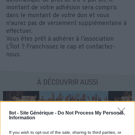
montant de votre adhésion sera compris
dans le montant de votre don et vous
n'aurez pas de versement supplémentaire à
effectuer.
Vous êtes prêt à adhérer à l’association
L’Îlot ? Franchissez le cap et contactez-
nous.
À DÉCOUVRIR AUSSI
Ilot - Site Générique -
Do Not Process My Personal
Information
If you wish to opt-out of the sale, sharing to third parties, or