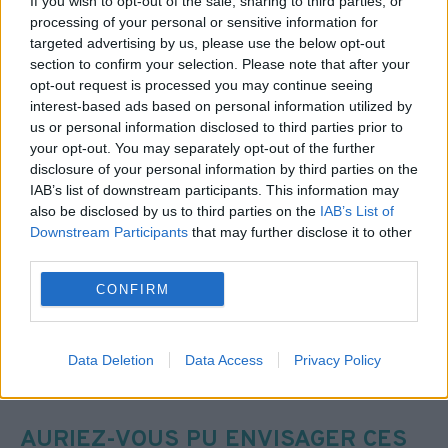
If you wish to opt-out of the sale, sharing to third parties, or
passé. Aujourd’hui j’ai un deuxième
processing of your personal or sensitive information for
entretien pour régler les formalités
targeted advertising by us, please use the below opt-out
administratives et avoir la date de mon
section to confirm your selection. Please note that after your
opt-out request is processed you may continue seeing
contrat.
interest-based ads based on personal information utilized by
us or personal information disclosed to third parties prior to
QUELS SONT VOS PROJETS POUR
your opt-out. You may separately opt-out of the further
LA SUITE ?
disclosure of your personal information by third parties on the
IAB’s list of downstream participants. This information may
Je vais terminer de passer mon permis de
also be disclosed by us to third parties on the
IAB’s List of
conduire, accéder à mon propre logement
Downstream Participants
that may further disclose it to other
third parties.
pour pouvoir récupérer la garde de mes
enfants et trouver un emploi en CDI à plein
CONFIRM
temps. Tout ça est en bonne voie, avec à ma
référente nous avons fait mon dossier de
Data Deletion
Data Access
Privacy Policy
demande de logement social. Je cherche
aussi de mon côté.
AURIEZ-VOUS PU ENVISAGER CES