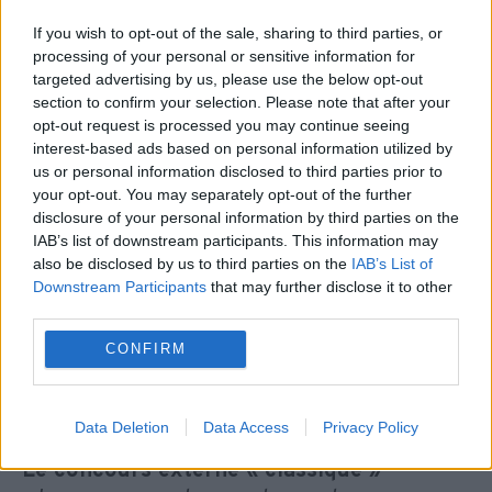
Tous les candidats doivent réunir les
conditions suivantes :
If you wish to opt-out of the sale, sharing to third parties, or
- posséder la nationalité française,
processing of your personal or sensitive information for
targeted advertising by us, please use the below opt-out
- jouir de leurs droits civiques,
section to confirm your selection. Please note that after your
- se trouver en position régulière au regard du
opt-out request is processed you may continue seeing
Code du service national,
interest-based ads based on personal information utilized by
- ne pas avoir de mentions portées au bulletin
us or personal information disclosed to third parties prior to
your opt-out. You may separately opt-out of the further
n°2 du casier judiciaire, incompatibles avec
disclosure of your personal information by third parties on the
l’exercice des fonctions de CPIP,
IAB’s list of downstream participants. This information may
- remplir les conditions d'aptitude physique
also be disclosed by us to third parties on the
IAB’s List of
exigées pour l'exercice de la fonction. »
(1)
Downstream Participants
that may further disclose it to other
third parties.
EN QUOI CONSISTE CE CONCOURS
CONFIRM
DE CPIP ?
Ce concours se décline en quatre modalités
Data Deletion
Data Access
Privacy Policy
en fonction du profil des candidats.
Le concours externe « classique »