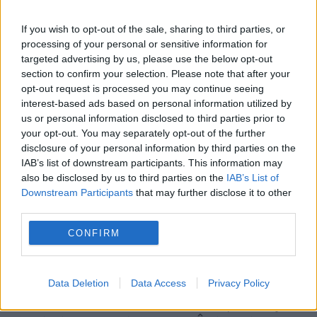
Depuis combien de temps résidez-vous
dans cet appartement ?
If you wish to opt-out of the sale, sharing to third parties, or
processing of your personal or sensitive information for
Depuis plus de deux mois. Avant ça, j’ai vécu
targeted advertising by us, please use the below opt-out
17 ans avec une femme avec qui j’ai eu deux
section to confirm your selection. Please note that after your
opt-out request is processed you may continue seeing
enfants. On s’est séparés. Je me suis
interest-based ads based on personal information utilized by
retrouvé sans domicile, j’ai vécu quelques
us or personal information disclosed to third parties prior to
temps en squat. À un moment, je me suis
your opt-out. You may separately opt-out of the further
dit « stop la galère, il faut avancer ». J’ai
disclosure of your personal information by third parties on the
IAB’s list of downstream participants. This information may
entendu parler du CHRS Les Augustins, j’ai
also be disclosed by us to third parties on the
IAB’s List of
fait les démarches pour obtenir un
Downstream Participants
that may further disclose it to other
logement et ils m’ont accueilli.
third parties.
Comment avez-vous connu l’Îlot ?
CONFIRM
Grâce à Annie Bezot, ma conseillère en
Data Deletion
Data Access
Privacy Policy
insertion professionnelle (CIP) à l’Îlot. Elle
m’a d’abord aidé à trouver un emploi d’agent