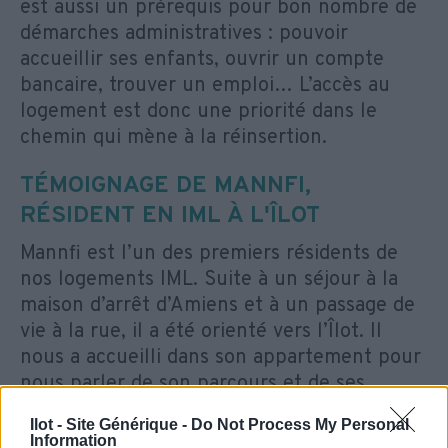
est aussi un prérequis pour bon nombre de
démarches administratives : pouvoir
accueillir ses enfants, ouvrir un compte
bancaire, trouver un emploi… L’accès au
logement est donc une priorité dans le
chemin qui mène à la réinsertion.
TÉMOIGNAGE DE MANNFI,
RÉSIDENT EN IML À L'ÎLOT
Mannfi est l’un des premiers résidents de
nos logements IML. Suite à un séjour à la
maison d’arrêt d’Amiens et à un passage de
vie à la rue, il a été orienté vers l’Îlot. Il
nous a accueilli dans son appartement pour
nous parler de son parcours et de ses
projets après l’IML.
Ilot - Site Générique -
Do Not Process My Personal
Information