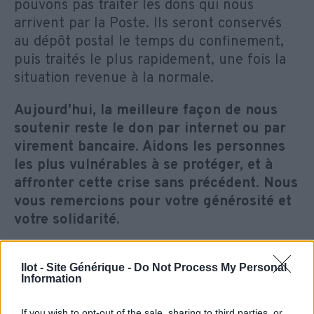
pouvons pas traiter les dons qui nous
arrivent par la Poste. Ils seront conservés
au dépôt postal le temps du confinement,
puis traités le plus rapidement, une fois la
situation revenue à la normale.
Aujourd'hui, la meilleure façon de nous
soutenir reste le don par internet ou par
virement bancaire. Aidons les personnes
les plus vulnérables à se protéger, et à
affronter cette crise sans précédent. Nous
vous remercions pour votre générosité et
votre solidarité
.
Ilot - Site Générique -
Do Not Process My Personal
JE FAIS UN DON PAR INTERNET
Information
If you wish to opt-out of the sale, sharing to third parties, or