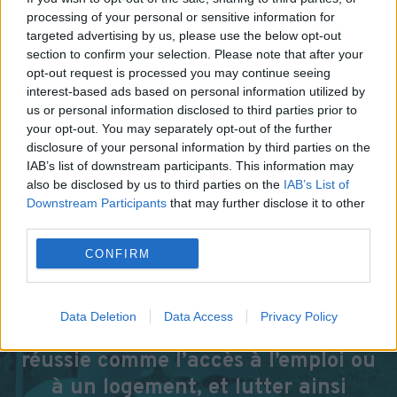
processing of your personal or sensitive information for
JE FAIS UN DON PAR VIREMENT
targeted advertising by us, please use the below opt-out
section to confirm your selection. Please note that after your
opt-out request is processed you may continue seeing
interest-based ads based on personal information utilized by
us or personal information disclosed to third parties prior to
your opt-out. You may separately opt-out of the further
disclosure of your personal information by third parties on the
NOUS AVONS BESOIN DE
IAB’s list of downstream participants. This information may
also be disclosed by us to third parties on the
IAB’s List of
VOUS !
Downstream Participants
that may further disclose it to other
third parties.
Sans votre soutien, nous ne
CONFIRM
pouvons mener à bien nos missions
et agir sur tous les facteurs
Data Deletion
Data Access
Privacy Policy
nécessaires à une réinsertion
réussie comme l’accès à l’emploi ou
à un logement, et lutter ainsi