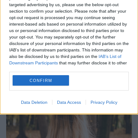
targeted advertising by us, please use the below opt-out
section to confirm your selection. Please note that after your
opt-out request is processed you may continue seeing
interest-based ads based on personal information utilized by
us or personal information disclosed to third parties prior to
your opt-out. You may separately opt-out of the further
disclosure of your personal information by third parties on the
IAB’s list of downstream participants. This information may
03/03/2026
MYRIAM, UN PARCOURS DE VIE DIFFICILE
also be disclosed by us to third parties on the
IAB’s List of
A 53 ans Myriam a déjà connu plusieurs
Downstream Participants
that may further disclose it to other
condamnations, incarcérations, cures de
third parties.
désintoxications. Aujourd’hui...
CONFIRM
TÉMOIGNAGES
Data Deletion
Data Access
Privacy Policy