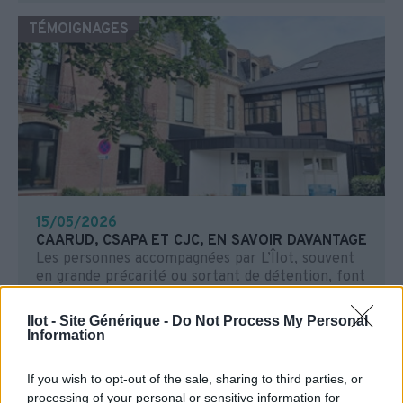
TÉMOIGNAGES
15/05/2026
CAARUD, CSAPA ET CJC, EN SAVOIR DAVANTAGE
Les personnes accompagnées par L’Îlot, souvent
en grande précarité ou sortant de détention, font
face à de...
Ilot - Site Générique -
Do Not Process My Personal
Information
TÉMOIGNAGES
If you wish to opt-out of the sale, sharing to third parties, or
processing of your personal or sensitive information for