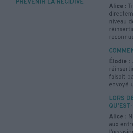
PRÉVENIR LA RÉCIDIVE
Alice :
Tr
directem
niveau d
réinsert
reconnue
COMMENT
Élodie :
J
réinserti
faisait 
envoyé u
LORS DE
QU'EST-
Alice :
No
aux entr
l'occasio