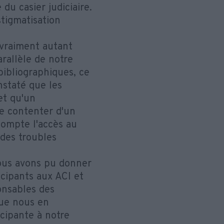
du casier judiciaire.
stigmatisation
s vraiment autant
arallèle de notre
bibliographiques, ce
nstaté que les
et qu'un
e contenter d'un
compte l'accès au
 des troubles
 nous avons pu donner
cipants aux ACI et
onsables des
que nous en
cipante à notre