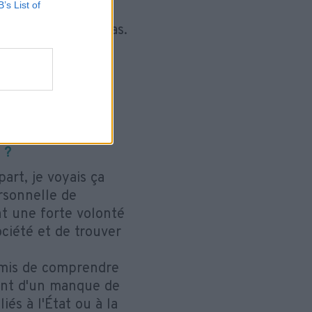
B’s List of
es. Et en effet il
et qui n’en était pas.
arquée par
fie des missions
tuation
N DANS VOS
 ?
art, je voyais ça
rsonnelle de
ent une forte volonté
ociété et de trouver
ermis de comprendre
ent d'un manque de
és à l'État ou à la