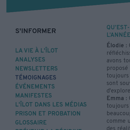
QU’EST-
S'INFORMER
L’ANNÉE
Élodie :
C
LA VIE À L'ÎLOT
réfléchis
ANALYSES
avons tou
proposé l
NEWSLETTERS
toujours
TÉMOIGNAGES
sont sou
ÉVÉNEMENTS
d'explor
MANIFESTES
Emma :
C
L'ÎLOT DANS LES MÉDIAS
toujours 
beaucoup
PRISON ET PROBATION
comme un
GLOSSAIRE
des réali