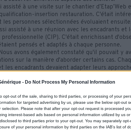
i assisté à une visite sur le chantier d’Etap’Web e
 qualification-insertion restauration. C'était intér
les personnes sélectionnées évoluaient ensuite.
ssi assisté à une réunion avec les encadrants et l
n professionnelle (CIP). C'était enrichissant d'ob
 étaient pensés et adaptés à chaque personne.
ous avons également constaté qu'il pouvait y av
ations sur la manière d'aborder certains cas. Chaq
et les encadrants devaient adapter leurs approch
s.
ai été surprise de découvrir que les premiers ate
e Générique -
Do Not Process My Personal Information
sté ne portaient pas directement sur la restauratio
to opt-out of the sale, sharing to third parties, or processing of your per
cuisine – mais portaient sur le savoir être en entr
formation for targeted advertising by us, please use the below opt-out s
tissage des règles du travail en groupe.
r selection. Please note that after your opt-out request is processed y
qui m'a aussi surprise à Etap’Web, c'est qu'il n'
eing interest-based ads based on personal information utilized by us or
es sous main de justice. Comme Madame CARTAGE
disclosed to third parties prior to your opt-out. You may separately opt-
losure of your personal information by third parties on the IAB’s list of
AQI en Île-de-France, nous l’a expliqué cela per