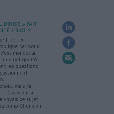
 DIRIGÉ » FAIT
TÉ L’ÎLOT ?
igé (TD). On
compliqué car nous
c'est moi qui ai
, un sujet qui m'a
nt les questions
 passionnant
n.
hoix, mais j'ai
. J'avais aussi
e voyais ce sujet
 ma compréhension