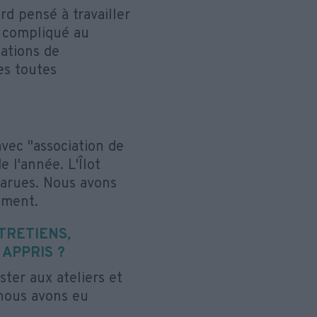
rd pensé à travailler
p compliqué au
iations de
es toutes
?
vec "association de
e l'année. L'Îlot
pparues. Nous avons
ement.
TRETIENS,
 APPRIS ?
ter aux ateliers et
 nous avons eu