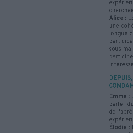
expérien
cherchai
Alice :
Le
une cohé
longue d
particip
sous mai
participe
intéressa
DEPUIS
CONDAM
Emma :
J
parler d
de l'apr
expérien
Élodie :
P