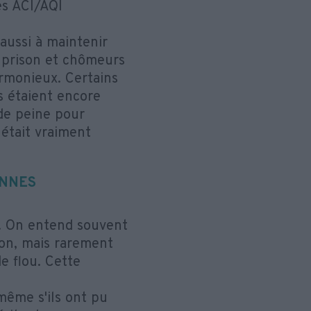
es ACI/AQI
aussi à maintenir
e prison et chômeurs
armonieux. Certains
s étaient encore
de peine pour
 était vraiment
ONNES
n. On entend souvent
ion, mais rarement
e flou. Cette
même s'ils ont pu