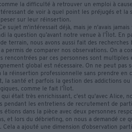
comme la difficulté à retrouver un emploi à cause 
ntéressant de voir à quel point les préjugés et la 
peser sur leur réinsertion.
e sujet m'intéressait déjà, mais je n'avais jamai
i la question qu’avant notre venue à l’Îlot. En p
de terrain, nous avons aussi fait des recherches 
 a permis de comparer nos observations. On a co
tés rencontrées par ces personnes sont multiples 
nement global est nécessaire. On ne peut pas s
à la réinsertion professionnelle sans prendre en 
, la santé et parfois la gestion des addictions ou
iques, comme le fait l’Îlot.
qui était très enrichissant, c'est qu'avec Alice,
is pendant les entretiens de recrutement de parti
s étions dans la pièce avec deux personnes resp
ns, et lors du débriefing, on nous a demandé ce 
. Cela a ajouté une dimension d'observation parti