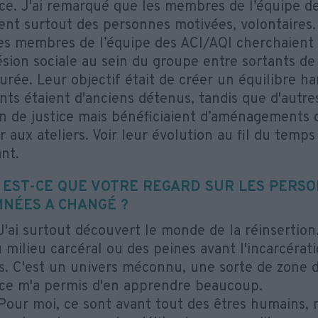
ce. J'ai remarqué que les membres de l’équipe d
ent surtout des personnes motivées, volontaires.
s membres de l’équipe des ACI/AQI cherchaient 
sion sociale au sein du groupe entre sortants d
urée. Leur objectif était de créer un équilibre h
ants étaient d'anciens détenus, tandis que d'autre
n de justice mais bénéficiaient d’aménagements 
r aux ateliers. Voir leur évolution au fil du temps
nt.
, EST-CE QUE VOTRE REGARD SUR LES PERS
NÉES A CHANGÉ ?
'ai surtout découvert le monde de la réinsertio
u milieu carcéral ou des peines avant l'incarcérat
ès. C'est un univers méconnu, une sorte de zone d
ce m'a permis d'en apprendre beaucoup.
our moi, ce sont avant tout des êtres humains, 