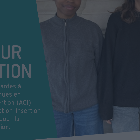
SUR
TION
iantes à
enues en
ertion (ACI)
ation-insertion
pour la
tion.