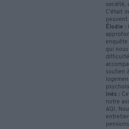
société, 
C'était i
peuvent 
Élodie :
C
approfond
enquête 
qui nous
difficul
accompag
soutien 
logement
psycholog
Inès :
Ce 
notre av
AQI. Nou
entretie
pensions