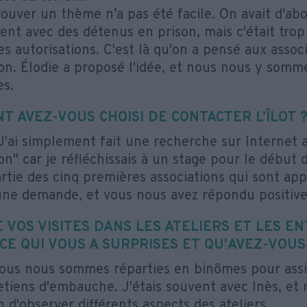
ouver un thème n’a pas été facile. On avait d'abo
ent avec des détenus en prison, mais c'était tro
es autorisations. C'est là qu'on a pensé aux assoc
ion. Élodie a proposé l'idée, et nous nous y somm
s.
 AVEZ-VOUS CHOISI DE CONTACTER L’ÎLOT 
'ai simplement fait une recherche sur Internet a
on" car je réfléchissais à un stage pour le début d
partie des cinq premières associations qui sont a
ne demande, et vous nous avez répondu positiv
 VOS VISITES DANS LES ATELIERS ET LES EN
CE QUI VOUS A SURPRISES ET QU'AVEZ-VOUS
us nous sommes réparties en binômes pour assis
etiens d'embauche. J'étais souvent avec Inès, et
n d'observer différents aspects des ateliers.