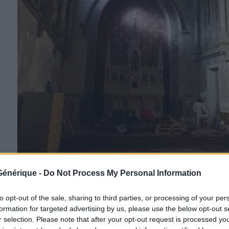
e Générique -
Do Not Process My Personal Information
troupe, cet espace est devenu à la fois un point d
.
to opt-out of the sale, sharing to third parties, or processing of your per
formation for targeted advertising by us, please use the below opt-out s
partie de cet espace mis gracieusement à sa dispos
r selection. Please note that after your opt-out request is processed y
ie du Berger
a souhaité se porter à la rencontre