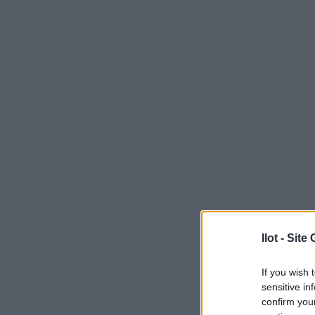
Ilot - Sit
Pour la 
de travail
If you wish 
sensitive in
En contre
confirm you
Compagn