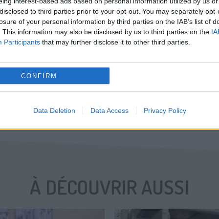
eing interest-based ads based on personal information utilized by us or
ies par notre association, et commencé à organiser
disclosed to third parties prior to your opt-out. You may separately opt-
sion théâtrale ou d'écriture avec certains résiden
losure of your personal information by third parties on the IAB’s list of
. This information may also be disclosed by us to third parties on the
IA
maisons d'accueil de l'Îlot.
Participants
that may further disclose it to other third parties.
amme de travail commun s'élabore peu à peu...
lques aménagements sont nécessaires. Une
camp
CONFIRM
ent participative
a donc été lancée pour en faire
n adapté... et chauffé cet hiver !
Data Deletion
Data Access
Privacy Policy
À DÉCOUVRIR AUSSI