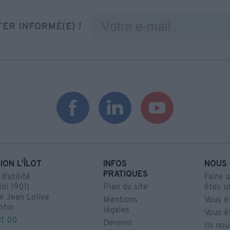
ER INFORMÉ(E) !
ION L'ÎLOT
INFOS
NOUS 
PRATIQUES
'utilité
Faire 
loi 1901)
Plan du site
êtes u
e Jean Lolive
Mentions
Vous ê
ntin
légales
Vous ê
31 00
Devenir
Ils no