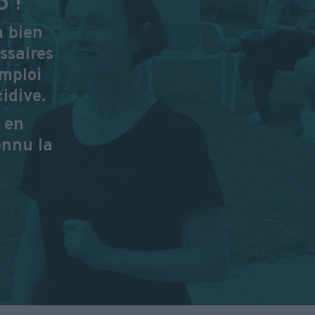
à bien
ssaires
emploi
idive.
 en
onnu la