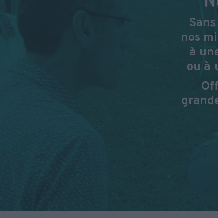
Sans 
nos mi
à une
ou à 
Of
grande