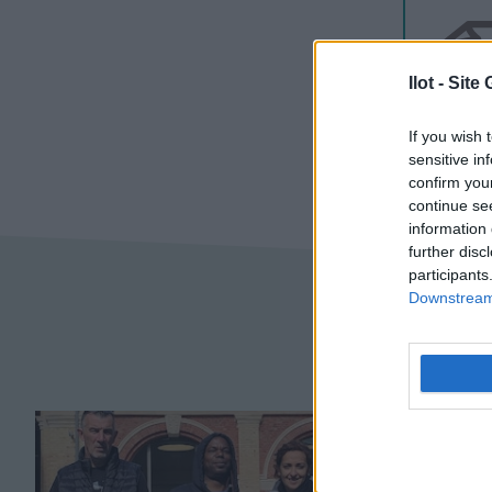
Ilot - Sit
If you wish 
sensitive in
confirm you
continue se
information 
further disc
participants
Downstream 