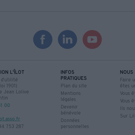
ION L'ÎLOT
INFOS
NOUS 
PRATIQUES
'utilité
Faire 
loi 1901)
Plan du site
êtes u
e Jean Lolive
Mentions
Vous ê
ntin
légales
Vous ê
31 00
Devenir
Ils no
bénévole
Sur Li
ot.asso.fr
Données
84 753 287
personnelles