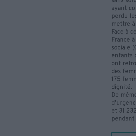
sans sol
ayant co
perdu le
mettre à 
Face à ce
France à
sociale 
enfants 
ont retr
des femm
175 femm
dignité.
De même,
d’urgenc
et 31 23
pendant l