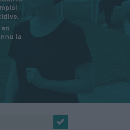
emploi
idive.
 en
onnu la