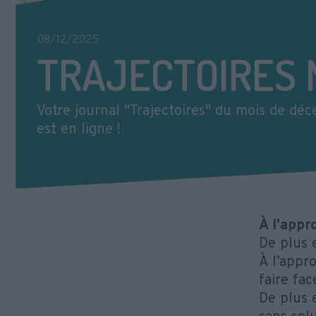
08/12/2025
TRAJECTOIRES 
Votre journal "Trajectoires" du mois de d
est en ligne !
À l'appr
De plus 
À l’appro
faire fac
De plus 