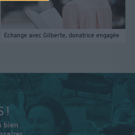
Echange avec Gilberte, donatrice engagée
 !
à bien
ssaires