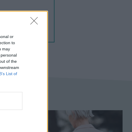
sonal or
ection to
ou may
 personal
out of the
 downstream
B’s List of