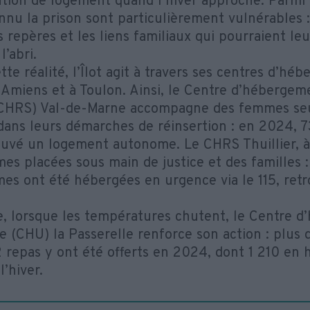
ution de logement quand l’hiver approche. Parmi 
nnu la prison sont particulièrement vulnérables :
s repères et les liens familiaux qui pourraient le
l’abri.
tte réalité, l’Îlot agit à travers ses centres d’h
 Amiens et à Toulon. Ainsi, le Centre d’hébergeme
(CHRS) Val-de-Marne accompagne des femmes se
dans leurs démarches de réinsertion : en 2024, 7
ouvé un logement autonome. Le CHRS Thuillier, à
es placées sous main de justice et des familles :
es ont été hébergées en urgence via le 115, retr
 lorsque les températures chutent, le Centre 
e (CHU) la Passerelle renforce son action : plus
2 repas y ont été offerts en 2024, dont 1 210 en h
’hiver.