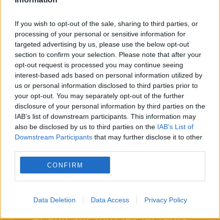
If you wish to opt-out of the sale, sharing to third parties, or
processing of your personal or sensitive information for
targeted advertising by us, please use the below opt-out
section to confirm your selection. Please note that after your
opt-out request is processed you may continue seeing
interest-based ads based on personal information utilized by
Les Ateliers qualification insertion
us or personal information disclosed to third parties prior to
your opt-out. You may separately opt-out of the further
disclosure of your personal information by third parties on the
IAB’s list of downstream participants. This information may
also be disclosed by us to third parties on the
IAB’s List of
NOUS AVONS BESOIN DE
Downstream Participants
that may further disclose it to other
third parties.
VOUS !
CONFIRM
Sans votre soutien, nous ne
Data Deletion
Data Access
Privacy Policy
pouvons mener à bien nos missions
et agir sur tous les facteurs