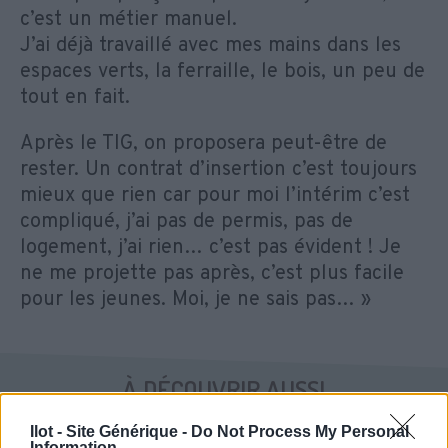
c’est un métier manuel.
J’ai déjà travaillé avec mes mains dans les
espaces verts, la ferraille, le bois, un peu de
tout en fait.
Après le TIG, on proposera peut-être de
rester. Un contrat d’insertion c’est toujours
mieux que rien car pour moi l’intérim c’est
compliqué, j’ai pas de permis, pas de
logement, j’ai rien… c’est pas évident ! Je
ne me projette pas après, c’est plus facile
pour les jeunes. Moi, je ne sais pas… »
À DÉCOUVRIR AUSSI
Ilot - Site Générique -
Do Not Process My Personal
Information