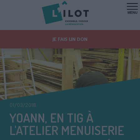
MENU
JE FAIS UN DON
01/03/2018
YOANN, EN TIG À
L'ATELIER MENUISERIE