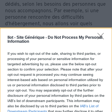
dédiés, selon les besoins des personnes que
nous accompagnons. Par exemple, si une
personne rencontre des difficultés
d'hébergement, nous allons voir quels
partenaires contacter pour l’aider.
Cela peut être France travail, la Cravate
Ilot - Site Générique -
Do Not Process My Personal
Information
solidaire, etc. On peut également avoir des
simulations d'entretien d'embauche animés
If you wish to opt-out of the sale, sharing to third parties, or
par des responsables des ressources
processing of your personal or sensitive information for
humaines. Ou concernant la problématique
targeted advertising by us, please use the below opt-out
de l’hébergement nous sommes en lien
section to confirm your selection. Please note that after your
opt-out request is processed you may continue seeing
avec les bureaux du cœur, les Restos du
interest-based ads based on personal information utilized by
cœur aussi.
us or personal information disclosed to third parties prior to
your opt-out. You may separately opt-out of the further
EST-CE QU’IL Y CERTAINS PARCOURS
disclosure of your personal information by third parties on the
QUE VOUS SOUHAITERIEZ PARTAGER
IAB’s list of downstream participants. This information may
AVEC NOUS ?
also be disclosed by us to third parties on the
IAB’s List of
Downstream Participants
that may further disclose it to other