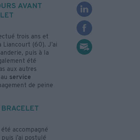
OURS AVANT
ELET
ctué trois ans et
 Liancourt (60). J’ai
anderie, puis à la
également été
pas aux autres
é au
service
agement de peine
 BRACELET
ai été accompagné
puis j’ai postulé