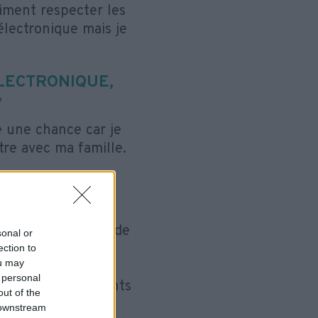
iment respecter les
électronique mais je
LECTRONIQUE,
?
e une chance car je
être avec ma famille.
 PORT DU
ent avec la peine de
sonal or
ion. Il y a un peu
ection to
ou may
quer pourquoi
 personal
i à certains moments
out of the
 mes horaires
 downstream