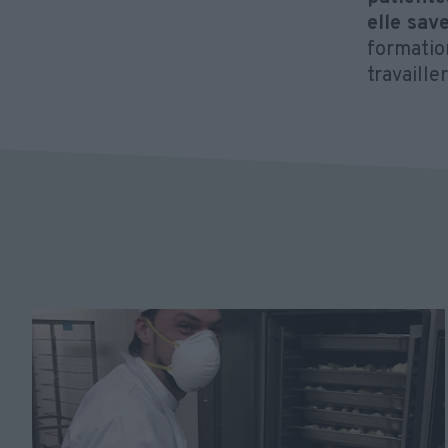
elle sav
formatio
travaille