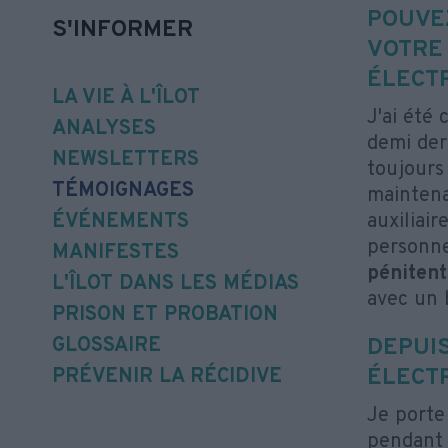
POUVE
S'INFORMER
VOTRE
ÉLECT
LA VIE À L'ÎLOT
J'ai été
ANALYSES
demi derr
NEWSLETTERS
toujours
TÉMOIGNAGES
maintena
ÉVÉNEMENTS
auxiliair
personne
MANIFESTES
pénitent
L'ÎLOT DANS LES MÉDIAS
avec un 
PRISON ET PROBATION
GLOSSAIRE
DEPUI
ÉLECT
PRÉVENIR LA RÉCIDIVE
Je porte
pendant 