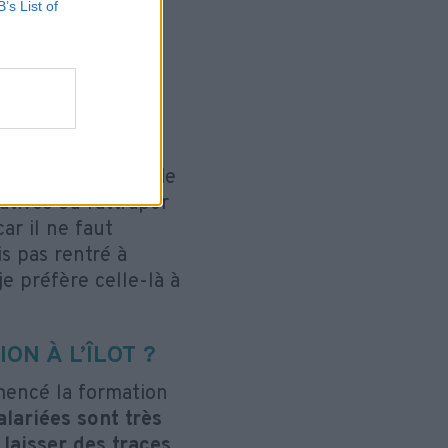
 des liens sociaux
B’s List of
n a tendance à se
encore plus
t plus difficiles.
rison
, on a envie de
atives ou rattraper
ar il ne faut
s pas rentré à
e préfère celle-là à
N À L’ÎLOT ?
mencé la formation
alariées sont très
laisser des traces,