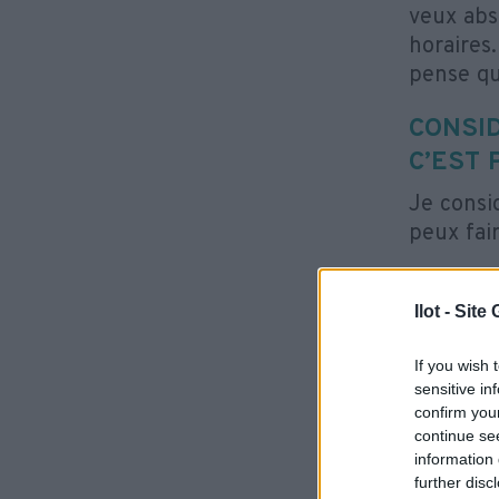
veux abs
horaires.
pense que
CONSI
C’EST
Je consi
peux fair
QU’EST
Ilot - Sit
BRACE
Ce qui m
If you wish 
prison, 
sensitive in
confirm you
de honte 
continue se
aujourd’
information 
de la jo
further disc