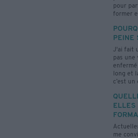
pour part
former et
POURQ
PEINE
J'ai fai
pas une 
enfermé 
long et l
c’est un 
QUELL
ELLES
FORMAT
Actuellem
me convi