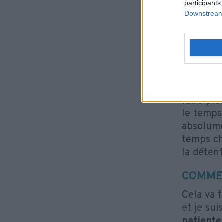
l’interdi
participants
Downstream 
quand, p
renferm
À la sor
aujourd'h
Ce qui p
faire pl
le temps
absolume
temps ch
la détent
COMMEN
Cela va 
et je sui
patiente