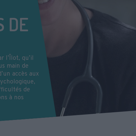
S DE
l’Îlot, qu’il
ous main de
d’un accès aux
sychologique,
ficultés de
ons à nos