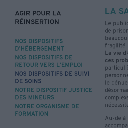
LA S
AGIR POUR LA
RÉINSERTION
Le publi
de prison
beaucoup
NOS DISPOSITIFS
fragilit
D'HÉBERGEMENT
La vie d
NOS DISPOSITIFS DE
ces pro
RETOUR VERS L'EMPLOI
particul
NOS DISPOSITIFS DE SUIVI
personne
DE SOINS
le dénue
NOTRE DISPOSITIF JUSTICE
désormai
DES MINEURS
complexe
nécessit
NOTRE ORGANISME DE
FORMATION
Au-delà 
accompag