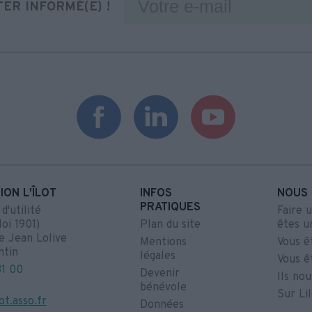
ER INFORMÉ(E) !
ION L'ÎLOT
INFOS
NOUS 
PRATIQUES
'utilité
Faire 
loi 1901)
Plan du site
êtes u
e Jean Lolive
Mentions
Vous ê
ntin
légales
Vous ê
31 00
Devenir
Ils no
bénévole
Sur Li
ot.asso.fr
Données