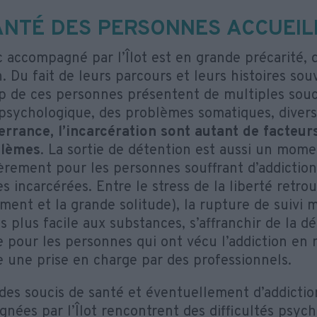
ANTÉ DES PERSONNES ACCUEIL
c accompagné par l’Îlot est en grande précarité, 
. Du fait de leurs parcours et leurs histoires souv
 de ces personnes présentent de multiples souci
é psychologique, des problèmes somatiques, diverse
’errance, l’incarcération sont autant de facteu
blèmes
. La sortie de détention est aussi un mome
ièrement pour les personnes souffrant d’addiction
s incarcérées. Entre le stress de la liberté retr
ment et la grande solitude), la rupture de suivi 
s plus facile aux substances, s’affranchir de la 
 pour les personnes qui ont vécu l’addiction en m
e une prise en charge par des professionnels.
des soucis de santé et éventuellement d’addictio
nées par l’Îlot rencontrent des difficultés psych