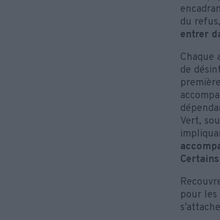
encadran
du refus
entrer d
Chaque a
de désint
première
accompag
dépendan
Vert, so
impliqua
accompa
Certain
Recouvre
pour les 
s’attache