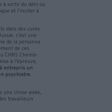
 à sortir du déni ou
ue et l’inciter à
ts dans des cures
éussie, c’est une
vie de la personne
vement de ces
s du CHRS Chemin
ise à l’épreuve,
jà entrepris un
n psychiatre.
s une chose aisée,
des travailleurs