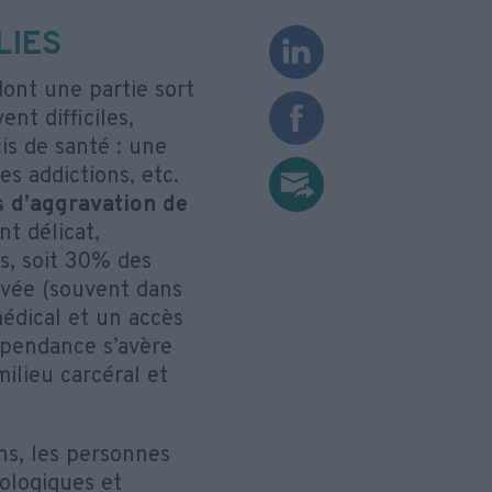
LIES
dont une partie sort
ent difficiles,
s de santé : une
s addictions, etc.
rs d’aggravation de
nt délicat,
s, soit 30% des
ouvée (souvent dans
médical et un accès
dépendance s’avère
ilieu carcéral et
ns, les personnes
ologiques et