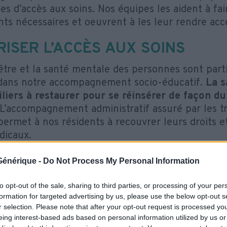
es d’accès aux soins. Nos équipes les aident à fai
nts nécessaires et oeuvrent à les leur rendre acc
RISER L’ACCÈS AUX SOINS
être et la santé mentale des personnes sont part
dans notre accompagnement socio-éducatif.
La s
iliers à restaurer pour se réinsérer de façon du
 L’accompagnement administratif assuré par les tr
 permet à nos résidents à recouvrer leurs droits e
dicaux.
nos équipes entretiennent des liens étroits avec 
e Générique -
Do Not Process My Personal Information
 pour faciliter un
suivi personnalisé et pertinen
urer des soins psychologiques ou psychiatriques
to opt-out of the sale, sharing to third parties, or processing of your per
formation for targeted advertising by us, please use the below opt-out s
ies de certaines personnes accueillies dans nos é
r selection. Please note that after your opt-out request is processed y
eurs sociaux travaillent étroitement avec
des unité
eing interest-based ads based on personal information utilized by us or
riques, des Centres médico-psychologiques
.