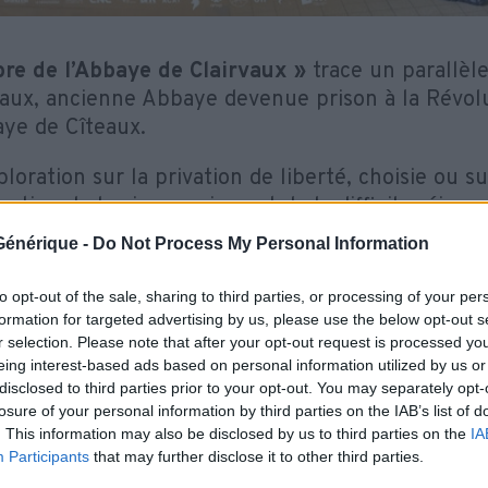
bre de l’Abbaye de Clairvaux »
trace un parallèl
vaux, ancienne Abbaye devenue prison à la Révolu
aye de Cîteaux.
loration sur la privation de liberté, choisie ou s
estion de la vie en prison et de la difficile réinse
e Générique -
Do Not Process My Personal Information
’échange qui a suivi la projection, le réalisateur,
 le public ont fait émerger quatre idées fortes : l
to opt-out of the sale, sharing to third parties, or processing of your per
nditions d’incarcération pour faciliter la réinsert
formation for targeted advertising by us, please use the below opt-out s
 peut pas être que punitive mais aussi « utile », 
r selection. Please note that after your opt-out request is processed y
 la réinsertion dès le début de la peine et enfin
l
eing interest-based ads based on personal information utilized by us or
disclosed to third parties prior to your opt-out. You may separately opt-
nement global prenant en compte les 4 pilier
losure of your personal information by third parties on the IAB’s list of
, à l’emploi et à la santé et la restauration des
. This information may also be disclosed by us to third parties on the
IA
Participants
that may further disclose it to other third parties.
e opportunité pour faire connaître l’Îlot par une