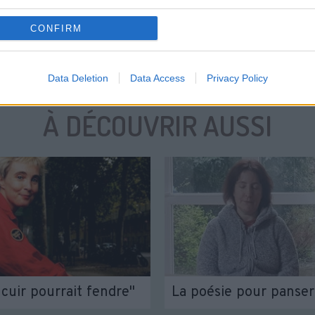
CONFIRM
Data Deletion
Data Access
Privacy Policy
À DÉCOUVRIR AUSSI
 cuir pourrait fendre"
La poésie pour panser