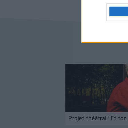
Projet théâtral "Et ton