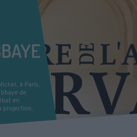
BBAYE
ichel, à Paris,
’Abbaye de
débat en
a projection.