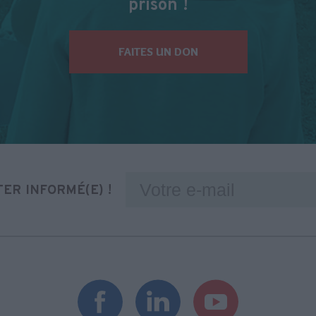
prison !
FAITES UN DON
ER INFORMÉ(E) !