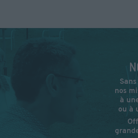
N
Sans 
nos mi
à une
ou à 
Of
grande