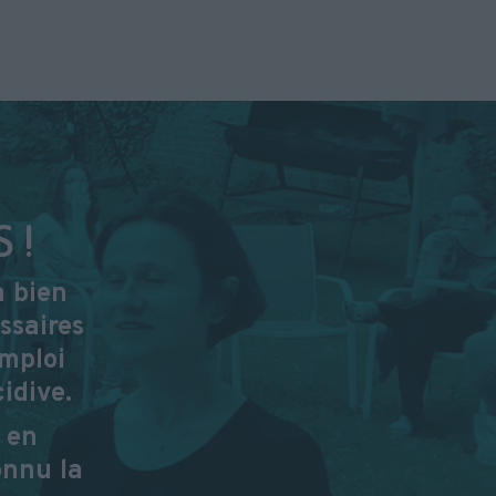
 !
à bien
ssaires
emploi
idive.
 en
onnu la