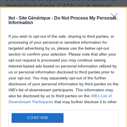
demandeurs d'asile (CADA) où je donnais
des leçons de langue française et animais
Ilot - Site Générique -
Do Not Process My Personal
des activités qui structuraient de façon
Information
constructive les journées des personnes qui
y séjournaient.
If you wish to opt-out of the sale, sharing to third parties, or
processing of your personal or sensitive information for
Puis j’ai accompagné des jeunes orientés
targeted advertising by us, please use the below opt-out
section to confirm your selection. Please note that after your
par la Mission locale. Sans diplôme, en
opt-out request is processed you may continue seeing
échec scolaire ou ayant rencontré des
interest-based ads based on personal information utilized by
difficultés dans leur parcours éducatif, ils
us or personal information disclosed to third parties prior to
bénéficiaient d’une remise à niveau en
your opt-out. You may separately opt-out of the further
disclosure of your personal information by third parties on the
matières générales, de
réflexion pour la
IAB’s list of downstream participants. This information may
construction d’un projet professionnel
,
also be disclosed by us to third parties on the
IAB’s List of
d’ateliers de sensibilisation pour favoriser
Downstream Participants
that may further disclose it to other
l’insertion professionnelle et leur
third parties.
socialisation. Nous leur apprenions des
CONFIRM
bases essentielles, comme la ponctualité, et