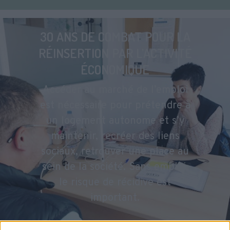
3O ANS DE COMBAT POUR LA
RÉINSERTION PAR L’ACTIVITÉ
ÉCONOMIQUE
Accéder au marché de l’emploi
est nécessaire pour prétendre à
un logement autonome et s’y
maintenir, recréer des liens
sociaux, retrouver une place au
sein de la société. Sans emploi,
le risque de récidive est
important.