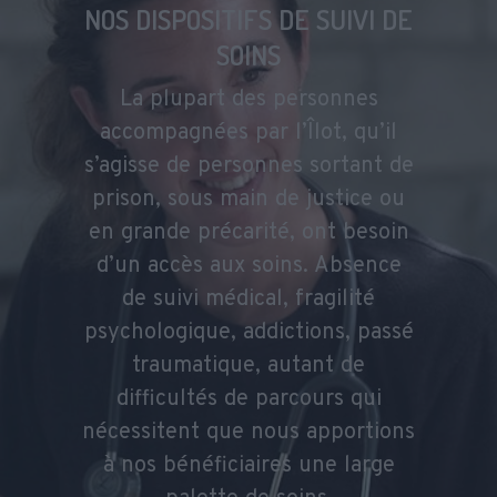
NOS DISPOSITIFS DE SUIVI DE
SOINS
La plupart des personnes
accompagnées par l’Îlot, qu’il
s’agisse de personnes sortant de
prison, sous main de justice ou
en grande précarité, ont besoin
d’un accès aux soins. Absence
de suivi médical, fragilité
psychologique, addictions, passé
traumatique, autant de
difficultés de parcours qui
nécessitent que nous apportions
à nos bénéficiaires une large