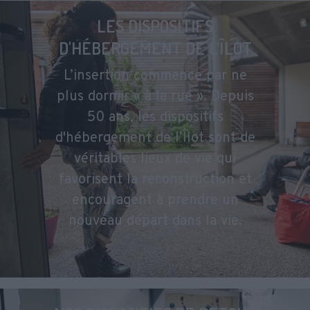
LES DISPOSITIFS
D'HÉBERGEMENT DE L’ÎLOT
L’insertion commence par ne
plus dormir « à la rue ». Depuis
50 ans, les dispositifs
d'hébergement de l’Îlot sont de
véritables lieux de vie qui
favorisent la reconstruction et
encouragent à prendre un
nouveau départ dans la vie.