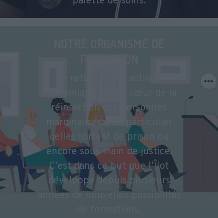
palette de soins.
NOTRE ORGANISME DE
FORMATION
Le retour à une activité
économique est au cœur de la
réinsertion des personnes
marginalisées, en particulier
celles sortant de prison ou
encore sous main de justice.
C’est dans ce but que l’Îlot
développe depuis plusieurs
années de nouvelles possibilités
de formations.