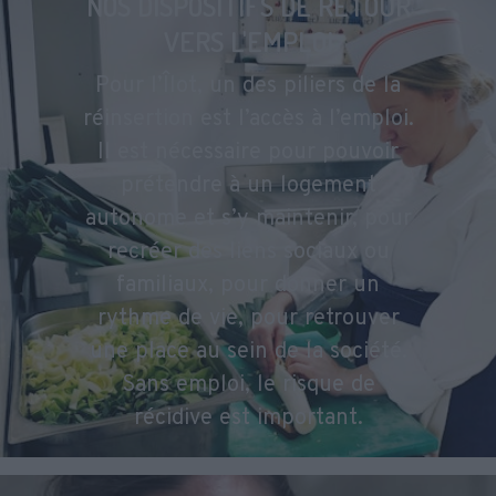
NOS DISPOSITIFS DE RETOUR
VERS L'EMPLOI
Pour l’Îlot, un des piliers de la
réinsertion est l’accès à l’emploi.
Il est nécessaire pour pouvoir
prétendre à un logement
autonome et s’y maintenir, pour
recréer des liens sociaux ou
familiaux, pour donner un
rythme de vie, pour retrouver
une place au sein de la société.
Sans emploi, le risque de
récidive est important.