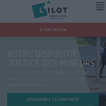
MENU
JE FAIS UN DON
NOTRE DISPOSITIF
JUSTICE DES MINEURS
L’Îlot ouvre son accompagnement aux
mineurs avec la reprise d’un Centre
éducatif renforcé.
DÉCOUVREZ CE DISPOSITIF