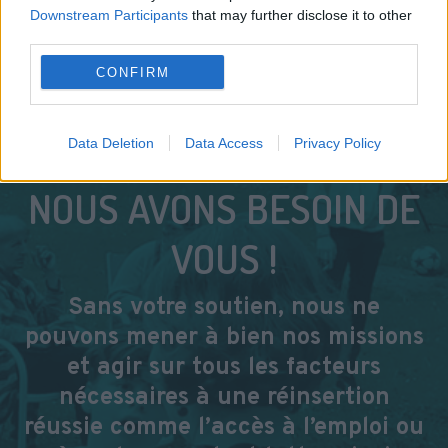
Downstream Participants
that may further disclose it to other
third parties.
CONFIRM
Rémi, en TIG à l'Auto Bleue
Data Deletion
Data Access
Privacy Policy
NOUS AVONS BESOIN DE
VOUS !
Sans votre soutien, nous ne
pouvons mener à bien nos missions
et agir sur tous les facteurs
nécessaires à une réinsertion
réussie comme l’accès à l’emploi ou