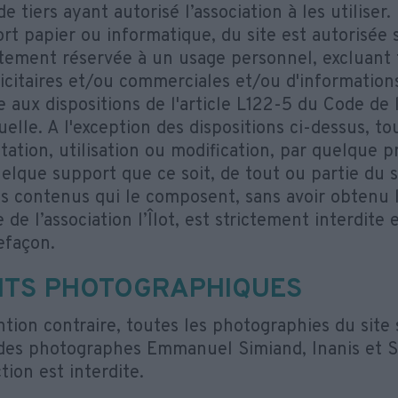
 de tiers ayant autorisé l’association à les utiliser
rt papier ou informatique, du site est autorisée 
ictement réservée à un usage personnel, excluant
icitaires et/ou commerciales et/ou d'informations,
 aux dispositions de l'article L122-5 du Code de 
uelle. A l'exception des dispositions ci-dessus, t
tation, utilisation ou modification, par quelque p
uelque support que ce soit, de tout ou partie du s
es contenus qui le composent, sans avoir obtenu l
 de l’association l’Îlot, est strictement interdite 
efaçon.
ITS PHOTOGRAPHIQUES
tion contraire, toutes les photographies du site 
u des photographes Emmanuel Simiand, Inanis et S
ion est interdite.