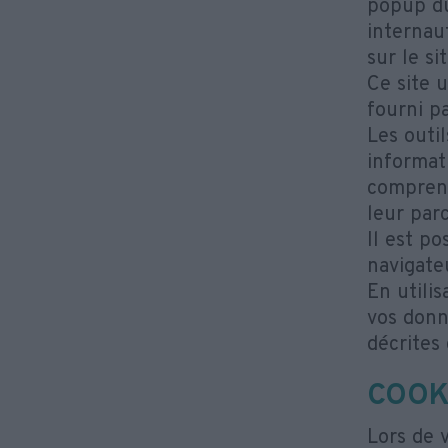
popup du 
internau
sur le si
Ce site 
fourni pa
Les outi
informat
comprend
leur par
Il est po
navigate
En utili
vos donn
décrites 
COOK
Lors de 