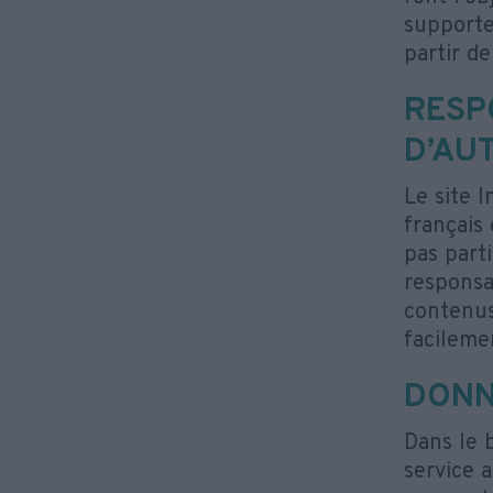
supporte
partir de
RESP
D’AU
Le site I
français 
pas parti
responsa
contenus
facileme
DONN
Dans le b
service a