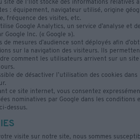
site de l’Îlot stocke des informations relatives a
tes : équipement, navigateur utilisé, origine géo
te, fréquence des visites, etc.
utilise Google Analytics, un service d’analyse et 
r Google Inc. (« Google »).
ls de mesures d’audience sont déployés afin d’obt
ions sur la navigation des visiteurs. Ils permett
re comment les utilisateurs arrivent sur un site
cours.
ssible de désactiver l’utilisation des cookies dan
ur.
sant ce site internet, vous consentez expresséme
ées nominatives par Google dans les conditions et
ci-dessus.
IES
votre visite sur notre site, nous sommes suscepti