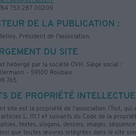
accueil@ilot.asso.fr
 784 753 287 00209
CTEUR DE LA PUBLICATION :
Belloy, Président de l’association.
RGEMENT DU SITE
st hébergé par la société OVH. Siège social :
llermann - 59100 Roubaix
98 765
TS DE PROPRIÉTÉ INTELLECTUE
t site est la propriété de l’association l’Îlot, qui
articles L. 111.1 et suivants du Code de la proprié
phies, textes, slogans, dessins, images, séquenc
insi que toutes œuvres intégrées dans le site son