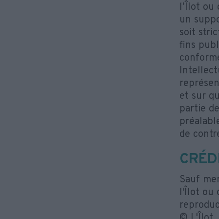
l’Îlot ou
un suppo
soit str
fins publ
conforme
Intellect
représen
et sur q
partie d
préalable
de contr
CRÉD
Sauf men
l'Îlot o
reproduct
© L'Îlot