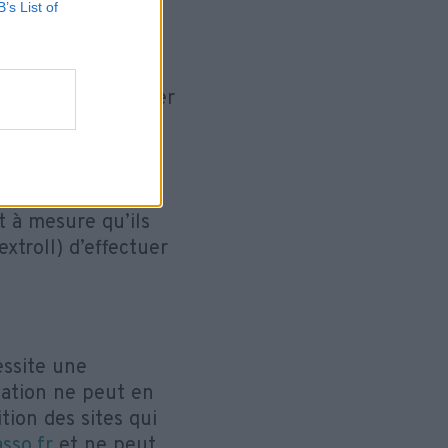
B’s List of
, veuillez consulter
ocessus décrit sur
hoice/
.
t à mesure qu’ils
extroll) d’effectuer
essite une
ciation ne peut en
tion des sites qui
asso.fr
et ne peut