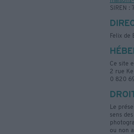
maisons-
SIREN :
DIRE
Felix de 
HÉBE
Ce site e
2 rue Ke
0 820 6
DROI
Le présen
sens des 
photogra
ou non a