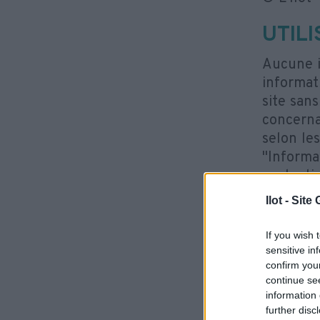
UTIL
Aucune i
informat
site san
concerna
selon le
"Informa
protecti
finalité
Ilot - Sit
lesquels 
If you wish 
Si vous s
sensitive in
d’intérêt
confirm you
continue se
Alliance 
information 
(
https:/
further disc