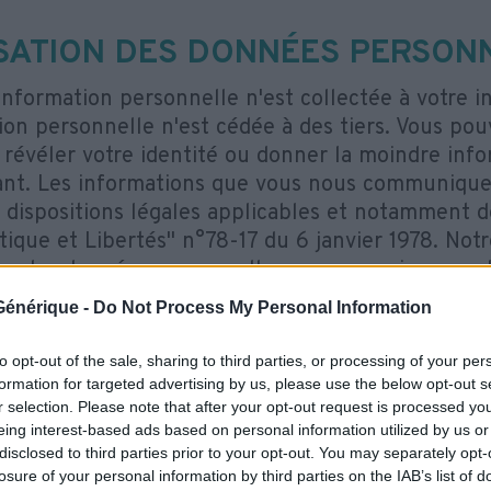
ISATION DES DONNÉES PERSON
nformation personnelle n'est collectée à votre 
ion personnelle n'est cédée à des tiers. Vous pou
s révéler votre identité ou donner la moindre inf
nt. Les informations que vous nous communiquer
s dispositions légales applicables et notamment d
tique et Libertés" n°78-17 du 6 janvier 1978. Notr
on des données personnelles vous renseigne en dé
s de notre collecte des données et des fondements
e Générique -
Do Not Process My Personal Information
celle-ci s'appuie.
to opt-out of the sale, sharing to third parties, or processing of your per
ouhaitez vous désinscrire de la publicité ciblée 
formation for targeted advertising by us, please use the below opt-out s
, veuillez visiter l’un des sites Web suivants : Dig
r selection. Please note that after your opt-out request is processed y
eing interest-based ads based on personal information utilized by us or
(
https://youradchoices.com/
), Network Advertisin
disclosed to third parties prior to your opt-out. You may separately opt-
/optout.networkadvertising.org/?c=1
), ou l’Allia
losure of your personal information by third parties on the IAB’s list of