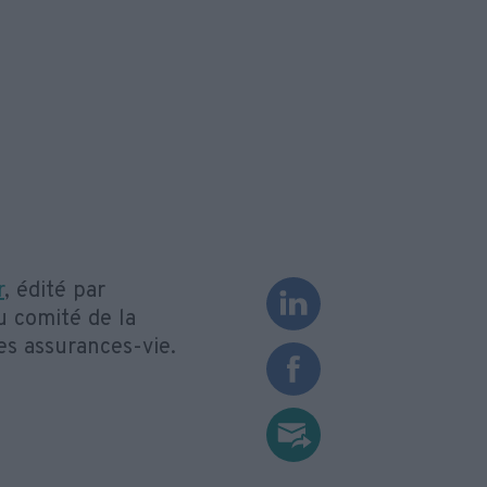
r
, édité par
u comité de la
des assurances-vie.