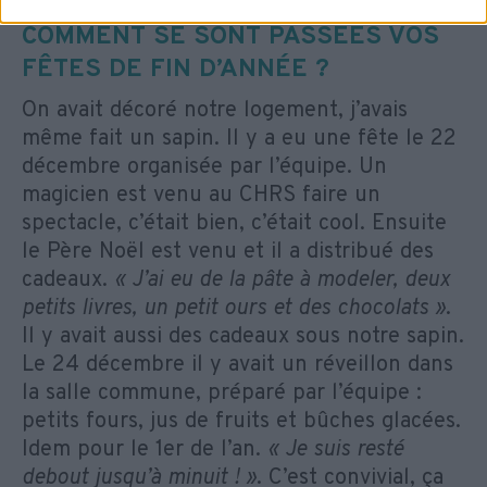
COMMENT SE SONT PASSÉES VOS
FÊTES DE FIN D’ANNÉE ?
On avait décoré notre logement, j’avais
même fait un sapin. Il y a eu une fête le 22
décembre organisée par l’équipe. Un
magicien est venu au CHRS faire un
spectacle, c’était bien, c’était cool. Ensuite
le Père Noël est venu et il a distribué des
cadeaux.
« J’ai eu de la pâte à modeler, deux
petits livres, un petit ours et des chocolats »
.
Il y avait aussi des cadeaux sous notre sapin.
Le 24 décembre il y avait un réveillon dans
la salle commune, préparé par l’équipe :
petits fours, jus de fruits et bûches glacées.
Idem pour le 1er de l’an.
« Je suis resté
debout jusqu’à minuit ! »
. C’est convivial, ça