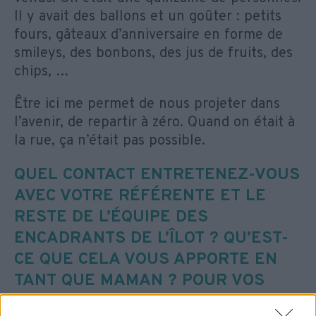
Il y avait des ballons et un goûter : petits
fours, gâteaux d’anniversaire en forme de
smileys, des bonbons, des jus de fruits, des
chips, …
Être ici me permet de nous projeter dans
l’avenir, de repartir à zéro. Quand on était à
la rue, ça n’était pas possible.
QUEL CONTACT ENTRETENEZ-VOUS
AVEC VOTRE RÉFÉRENTE ET LE
RESTE DE L’ÉQUIPE DES
ENCADRANTS DE L’ÎLOT ? QU’EST-
CE QUE CELA VOUS APPORTE EN
TANT QUE MAMAN ? POUR VOS
ENFANTS ?