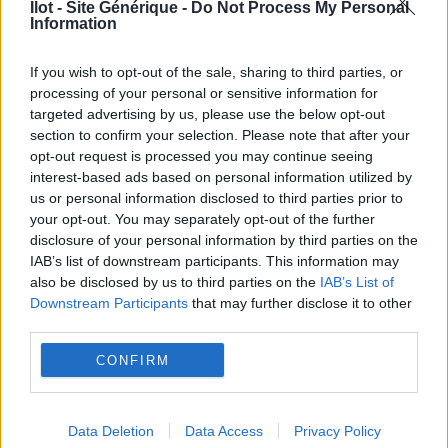
Ilot - Site Générique -
Do Not Process My Personal
Ma référente a été un grand appui pour
Information
résoudre ma situation administrative. J’avais
un vrai laisser-aller dans tout ce qui est
If you wish to opt-out of the sale, sharing to third parties, or
paperasserie. Elle m’a aidée à tout régler :
processing of your personal or sensitive information for
targeted advertising by us, please use the below opt-out
impôts, CAF, Sécurité sociale, Pôle emploi.
section to confirm your selection. Please note that after your
Ici toute l’équipe est bienveillante, mais ma
opt-out request is processed you may continue seeing
référente elle est vraiment top. Elle voit
interest-based ads based on personal information utilized by
quand ça ne va pas, elle bichonne ses
us or personal information disclosed to third parties prior to
your opt-out. You may separately opt-out of the further
résidents. C’est elle qui m’a fait reprendre
disclosure of your personal information by third parties on the
rendez-vous avec un psy pour traiter ma
IAB’s list of downstream participants. This information may
dépression. C’est une sécurité
also be disclosed by us to third parties on the
IAB’s List of
supplémentaire en tant que maman, on se
Downstream Participants
that may further disclose it to other
third parties.
sent soutenue, appuyée par les points
hebdomadaires et la possibilité de la
CONFIRM
solliciter si j’en ai besoin. Et si elle n’est pas
là, je peux solliciter un autre travailleur de
l’équipe, on n’est jamais seul avec un souci.
Data Deletion
Data Access
Privacy Policy