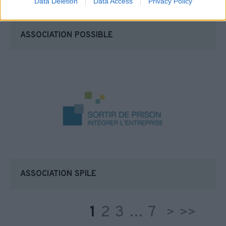
Data Deletion
Data Access
Privacy Policy
ASSOCIATION POSSIBLE
ASSOCIATION SPILE
1
2
3
…
7
>
>>