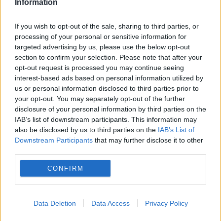
Information
Aujourd’hui, c’est notre CHU La Passerelle
If you wish to opt-out of the sale, sharing to third parties, or
qui participe à un événement à la paroisse
processing of your personal or sensitive information for
Saint-Honoré d’Amiens. À cette occasion,
targeted advertising by us, please use the below opt-out
section to confirm your selection. Please note that after your
nous avons demandé aux personnes
opt-out request is processed you may continue seeing
accompagnées à la Passerelle de s’exprimer
interest-based ads based on personal information utilized by
librement sur le thème de la misère. Les
us or personal information disclosed to third parties prior to
créations de nos résidents seront ensuite
your opt-out. You may separately opt-out of the further
disclosure of your personal information by third parties on the
présentées lors d’une exposition à la
IAB’s list of downstream participants. This information may
paroisse Saint-Honoré de 14h30 à 17h00.
also be disclosed by us to third parties on the
IAB’s List of
Downstream Participants
that may further disclose it to other
Pour l’Îlot, ces initiatives sont essentielles
third parties.
car elles permettent de
tisser des liens
CONFIRM
entre les personnes marginalisées et les
habitants des quartiers voisins
. Elles
participent ainsi à faire changer le regard
Data Deletion
Data Access
Privacy Policy
que l’on porte sur elles et à favoriser leur