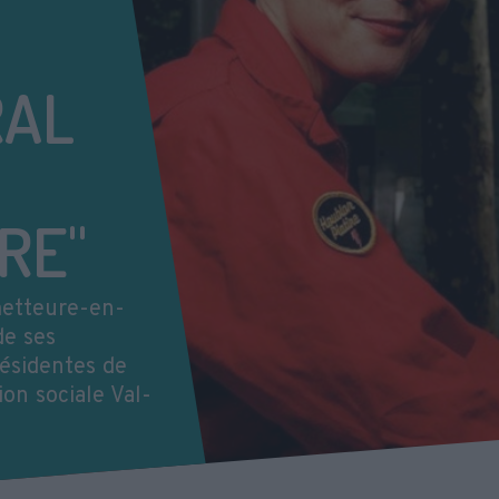
RAL
RE"
metteure-en-
de ses
résidentes de
on sociale Val-