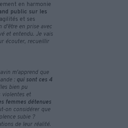
nnement en harmonie
and public sur les
gilités et ses
n d'être en prise avec
rvé et entendu. Je vais
 écouter, recueillir
eytavin m'apprend que
mande :
qui sont ces 4
les bien pu
 violentes et
es femmes détenues
ut-on considérer que
iolence subie ?
ions de leur réalité.