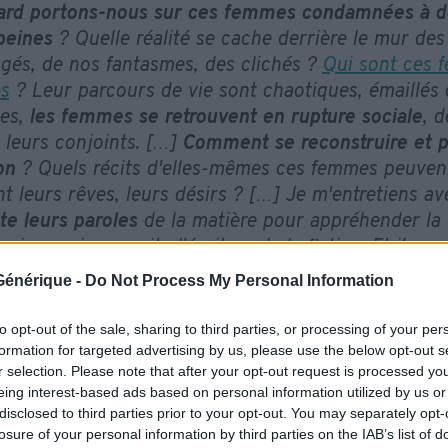
ard portons-nous sur ces femmes condamnées à 
peines
? Quelle réalité se cache derrière le mur des
gés, de nos fantasmes, des clichés ?
Qui sont ces 
s
? Leur parcours de vie sont chaotiques, émaillés 
ées,
les femmes se retrouvent en rupture sociale
, d
t leurs conjoints. […]
Comment se reconstruire et p
on
? Quels récits d'elles-mêmes ces femmes peuvent
t leurs rêves, leurs désirs ? […] Je m'entretiens a
te leurs paroles
de la matière pour appréhender la
ui nourrira ensuite l'écriture de la fiction. Et j'avo
apacité de résilience des femmes que je rencontre
.
e Générique -
Do Not Process My Personal Information
 mon travail.
Je souhaite sensibiliser le grand publ
 Femmes qui peuvent souffrir du désintérêt d'une p
to opt-out of the sale, sharing to third parties, or processing of your per
d, je souhaite leur redonner de la dignité, de la visi
formation for targeted advertising by us, please use the below opt-out s
r selection. Please note that after your opt-out request is processed y
eing interest-based ads based on personal information utilized by us or
 CHRS Val-de-Marne que Marie Delmarès a rencon
disclosed to third parties prior to your opt-out. You may separately opt-
aires. A l’Îlot nous sommes particulièrement consc
losure of your personal information by third parties on the IAB’s list of