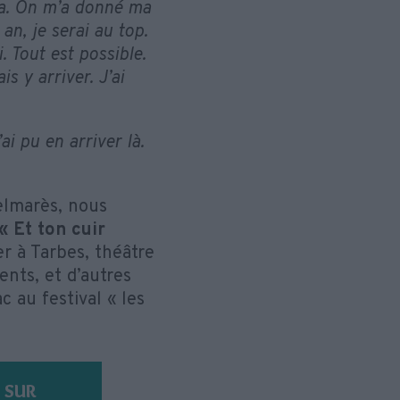
 ça. On m’a donné ma
an, je serai au top.
 Tout est possible.
is y arriver. J’ai
i pu en arriver là.
elmarès, nous
« Et ton cuir
r à Tarbes, théâtre
ents, et d’autres
c au festival « les
 SUR