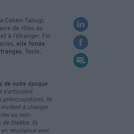
kia Cohen-Tanugi,
aine de rôles au
t à l’étranger. Fin
acles,
elle fonde
Etranges
. Texte,
s de notre époque
e s'articulent
s préoccupations. Ils
 invitent à changer
giles ou non-
de théâtre. Ils
t en résonance avec