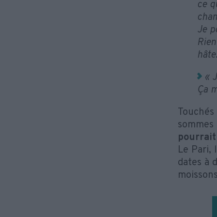
ce q
chan
Je p
Rien 
hâte
« J
Ça m
Touchés 
sommes i
pourrait
Le Pari,
dates à d
moissons