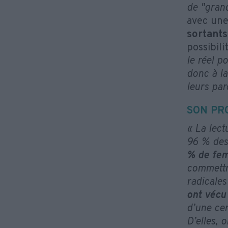
de "grand
avec une
sortants
possibili
le réel p
donc à la
leurs paro
SON PR
« La lect
96 % des
% de fem
commettre
radicale
ont vécu 
d’une cer
D’elles, 