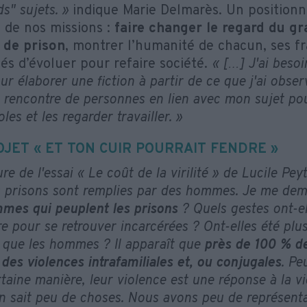
s" sujets. »
indique Marie Delmarès. Un positio
 de nos missions :
faire changer le regard du gr
 de prison
, montrer l’humanité de chacun, ses fra
tés d’évoluer pour refaire société.
« […] J'ai besoi
our élaborer une fiction à partir de ce que j'ai obse
 rencontre de personnes en lien avec mon sujet pour
les et les regarder travailler. »
OJET « ET TON CUIR POURRAIT FENDRE »
ure de l'essai « Le coût de la virilité » de Lucile P
 prisons sont remplies par des hommes. Je me de
mes qui peuplent les prisons
? Quels gestes ont-el
 pour se retrouver incarcérées ? Ont-elles été plus
s que les hommes ? Il apparaît que
près de 100 % d
des violences intrafamiliales et, ou conjugales
. Pe
taine manière, leur violence est une réponse à la v
on sait peu de choses. Nous avons peu de représentat