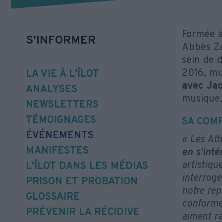
Formée à
S'INFORMER
Abbès Za
sein de 
2016, mu
LA VIE À L'ÎLOT
avec Jac
ANALYSES
musique,
NEWSLETTERS
TÉMOIGNAGES
SA COM
ÉVÉNEMENTS
« Les Att
MANIFESTES
en s'inté
artistiqu
L'ÎLOT DANS LES MÉDIAS
interroge
PRISON ET PROBATION
notre rep
GLOSSAIRE
conformes
PRÉVENIR LA RÉCIDIVE
aiment ra