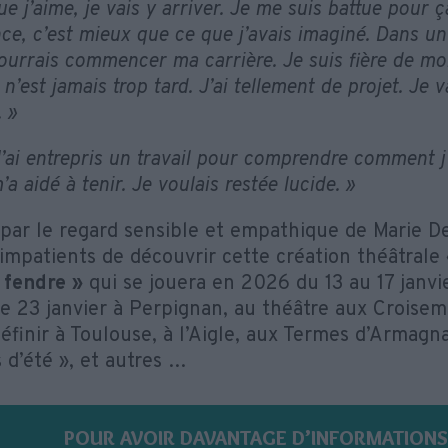
ue j’aime, je vais y arriver. Je me suis battue pour
ce, c’est mieux que ce que j’avais imaginé. Dans un 
ourrais commencer ma carrière. Je suis fière de moi.
n’est jamais trop tard. J’ai tellement de projet. Je va
. »
’ai entrepris un travail pour comprendre comment j’a
’a aidé à tenir. Je voulais restée lucide. »
par le regard sensible et empathique de Marie D
mpatients de découvrir cette création théâtrale
 fendre »
qui se jouera en 2026 du 13 au 17 janvie
 le 23 janvier à Perpignan, au théâtre aux Croisem
éfinir à Toulouse, à l’Aigle, aux Termes d’Armagna
 d’été », et autres …
POUR AVOIR DAVANTAGE D’INFORMATIONS