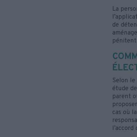
La perso
l’applic
de déten
aménagem
pénitenti
COMM
ÉLEC
Selon le
étude de 
parent o
proposer
cas où la
responsab
l’accord 