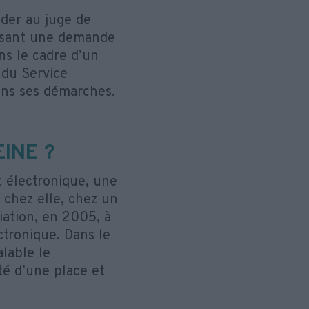
der au juge de
aisant une demande
ns le cadre d’un
 du Service
dans ses démarches.
INE ?
 électronique, une
r chez elle, chez un
ciation, en 2005, à
tronique. Dans le
alable le
té d’une place et