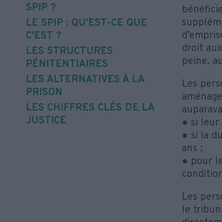
SPIP ?
bénéfici
suppléme
LE SPIP : QU'EST-CE QUE
d’empris
C'EST ?
droit au
LES STRUCTURES
peine, a
PÉNITENTIAIRES
LES ALTERNATIVES À LA
Les pers
PRISON
aménage
LES CHIFFRES CLÉS DE LA
auparava
JUSTICE
● si leu
● si la d
ans ;
● pour le
condition
Les pers
le tribu