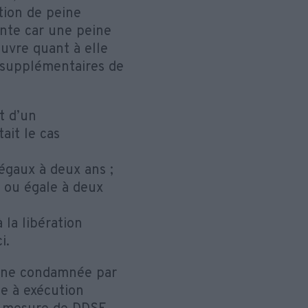
tion de peine
ante car une peine
vre quant à elle
s supplémentaires de
t d’un
it le cas
 égaux à deux ans ;
e ou égale à deux
à la libération
i.
onne condamnée par
e à exécution