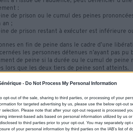
ent à l’issue de l’audience, peut bénéficier d’u
ment :
peine de prison ou le cumul des peines prononcées
 an ;
eine de prison restant à exécuter est inférieure o
onnes en fin de peine dans le cadre d’une libérat
cernées les personnes détenues n’ayant pas pu b
ent de peine si la durée ou le cumul de peine n
s lors que les deux tiers de peine sont atteints.
e Générique -
Do Not Process My Personal Information
r août 2021, 14 103 personnes (source Ministère d
to opt-out of the sale, sharing to third parties, or processing of your per
stiques au 1/08/2021) sont en DDSE-aménagement
formation for targeted advertising by us, please use the below opt-out s
r selection. Please note that after your opt-out request is processed y
2% de la population carcérale écrouée
eing interest-based ads based on personal information utilized by us or
5% de la population carcérale écrouée non déten
disclosed to third parties prior to your opt-out. You may separately opt-
n aménagement de peine. Les autres aménageme
losure of your personal information by third parties on the IAB’s list of