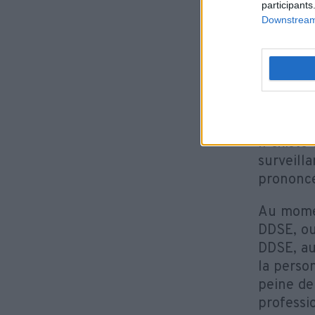
participants
s
Downstream 
r
COMM
DOMI
Il existe
surveill
prononcé
Au momen
DDSE, ou
DDSE, au 
la perso
peine de
professio