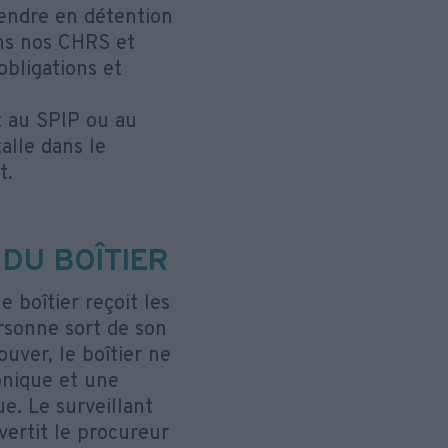
 rendre en détention
ans nos CHRS et
obligations et
t au SPIP ou au
talle dans le
t.
DU BOÎTIER
 boîtier reçoit les
ersonne sort de son
uver, le boîtier ne
ronique et une
e. Le surveillant
vertit le procureur