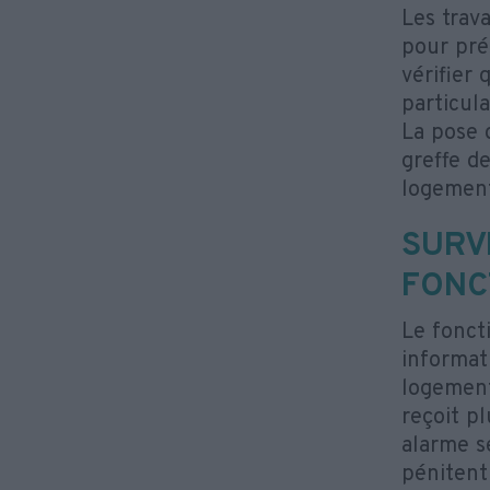
Les trava
pour pré
vérifier 
particula
La pose 
greffe de
logement
SURV
FONC
Le fonct
informat
logement
reçoit p
alarme s
pénitenti