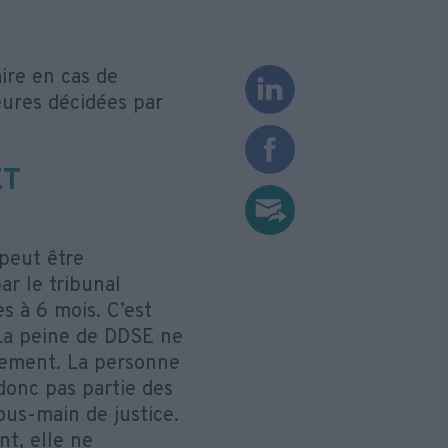
aire en cas de
ures décidées par
ET
peut être
r le tribunal
s à 6 mois. C’est
 La peine de DDSE ne
gement. La personne
donc pas partie des
ous-main de justice.
t, elle ne