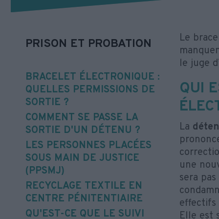
Le bracel
PRISON ET PROBATION
manqueme
le juge d
BRACELET ÉLECTRONIQUE :
QUI 
QUELLES PERMISSIONS DE
SORTIE ?
ÉLEC
COMMENT SE PASSE LA
La
déten
SORTIE D'UN DÉTENU ?
prononcé
LES PERSONNES PLACÉES
correcti
SOUS MAIN DE JUSTICE
une nouv
(PPSMJ)
sera pas
RECYCLAGE TEXTILE EN
condamné
CENTRE PÉNITENTIAIRE
effectif
QU'EST-CE QUE LE SUIVI
Elle est 