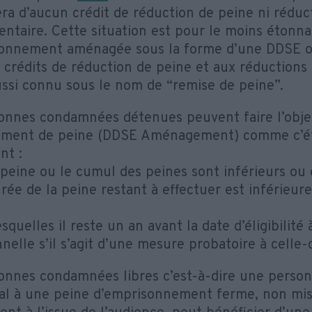
era d’aucun crédit de réduction de peine ni réduc
ntaire. Cette situation est pour le moins étonn
onnement aménagée sous la forme d’une DDSE ou
x crédits de réduction de peine et aux réduction
ussi connu sous le nom de “remise de peine”.
onnes condamnées détenues peuvent faire l’obje
ment de peine (DDSE Aménagement) comme c’éta
nt :
r peine ou le cumul des peines sont inférieurs ou
urée de la peine restant à effectuer est inférieur
squelles il reste un an avant la date d’éligibilité 
nelle s’il s’agit d’une mesure probatoire à celle-c
onnes condamnées libres c’est-à-dire une pers
nal à une peine d’emprisonnement ferme, non mis