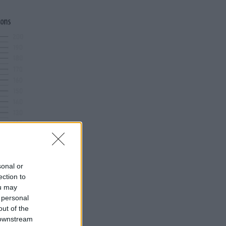
sonal or
ection to
ou may
 personal
out of the
 downstream