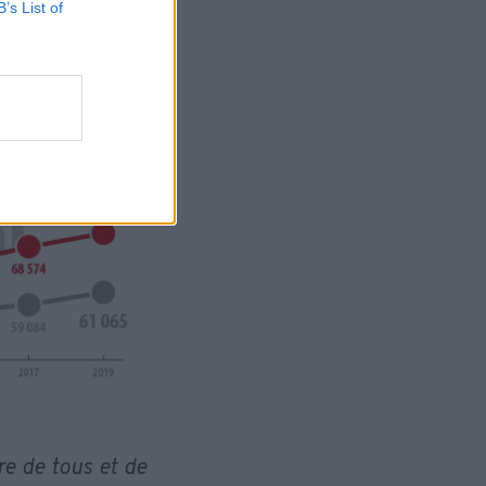
B’s List of
re de tous et de