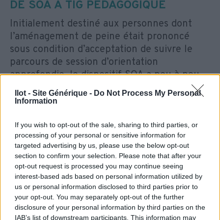
DE SOA À TIG PÉDAGOGIQUE
Initialement destiné aux personnes dont
l’aménagement de peine était prononcé
sous condition d’acceptation de suivre le
parcours de session d’orientation
approfondie, le dispositif SOA a peu à peu
accueilli une grande majorité de personnes
Ilot - Site Générique -
Do Not Process My Personal
condamnées à un Travail d’intérêt général
Information
(TIG). Suivre des ateliers qui permettent
d’établir un projet professionnel en
If you wish to opt-out of the sale, sharing to third parties, or
processing of your personal or sensitive information for
adéquation avec les souhaits et
targeted advertising by us, please use the below opt-out
compétences du TIGiste est d’utilité
section to confirm your selection. Please note that after your
général. Être en emploi favorise la
opt-out request is processed you may continue seeing
réinsertion et éloigne des risques de
interest-based ads based on personal information utilized by
us or personal information disclosed to third parties prior to
récidive : la société comme la personne
your opt-out. You may separately opt-out of the further
condamnée à un TIG en sortent gagnants.
disclosure of your personal information by third parties on the
IAB’s list of downstream participants. This information may