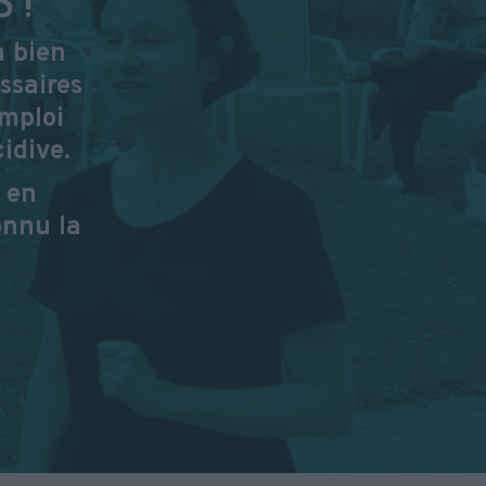
à bien
ssaires
emploi
idive.
 en
onnu la