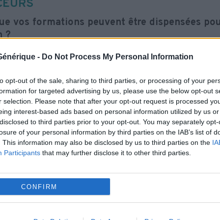
CEURS
ue vos formations peuvent être dispensées pou
n ?
vons dispenser nos formations pour les publics 
e Générique -
Do Not Process My Personal Information
ue vos formations peuvent se dérouler au sein
to opt-out of the sale, sharing to third parties, or processing of your per
 ou centre de détention ?
formation for targeted advertising by us, please use the below opt-out s
ns l’habitude d’intervenir en détention.
r selection. Please note that after your opt-out request is processed y
eing interest-based ads based on personal information utilized by us or
ue vous pouvez co-porter des actions de form
disclosed to third parties prior to your opt-out. You may separately opt-
vons co-porter des actions de formation avec div
losure of your personal information by third parties on the IAB’s list of
es de formation, entreprises, associations, financ
. This information may also be disclosed by us to third parties on the
IA
Participants
that may further disclose it to other third parties.
ités.
CONFIRM