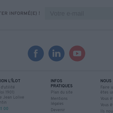
ER INFORMÉ(E) !
ION L'ÎLOT
INFOS
NOUS 
PRATIQUES
'utilité
Faire 
loi 1901)
Plan du site
êtes u
e Jean Lolive
Mentions
Vous ê
ntin
légales
Vous ê
31 00
Devenir
Ils no