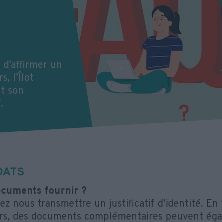
 d’affirmer un
, l’Îlot
t son
.
DATS
ocuments fournir ?
ez nous transmettre un justificatif d’identité. En
rs, des documents complémentaires peuvent éga