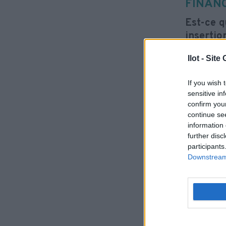
FINAN
Est-ce q
insertio
Nous pou
Ilot - Sit
Est-ce q
If you wish 
d’arrêts
sensitive in
Nous avo
confirm you
continue se
Est-ce q
information 
Nous pou
further disc
organism
participants
Downstream 
collectiv