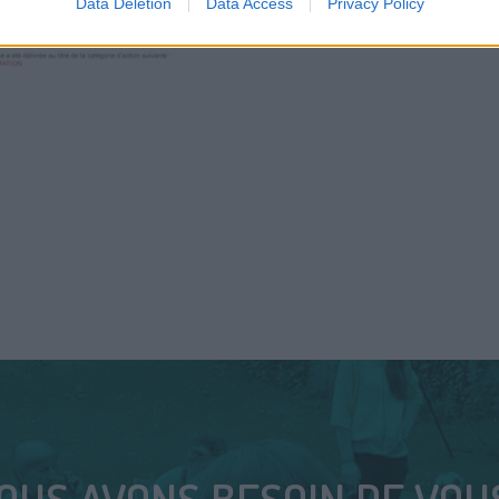
Data Deletion
Data Access
Privacy Policy
OUS AVONS BESOIN DE VOUS