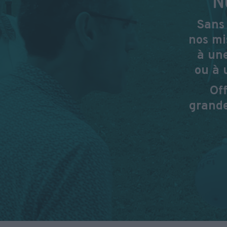
Sans 
nos mi
à une
ou à 
Of
grande